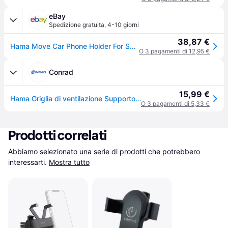
eBay
Spedizione gratuita
,
4-10 giorni
38,87 €
Hama Move Car Phone Holder For Smartphones Width 4.5 To 9 Cm, Clip Air Vent Atta
O 3 pagamenti di 12,95 €
Conrad
15,99 €
Hama Griglia di ventilazione Supporto cellulare per auto 45 - 90 mm
O 3 pagamenti di 5,33 €
Prodotti correlati
Abbiamo selezionato una serie di prodotti che potrebbero 
interessarti.
Mostra tutto