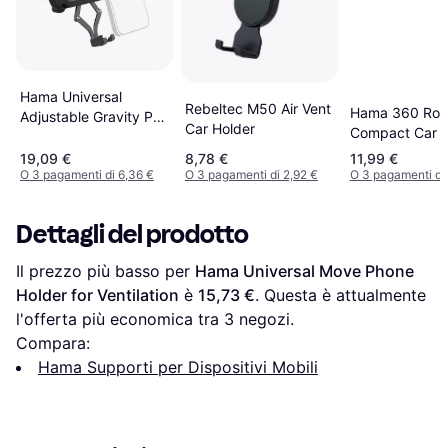
Hama Universal
Rebeltec M50 Air Vent
Hama 360 Rota
Adjustable Gravity Pro
Car Holder
Compact Car M
Air Vent Car Phone
Phone Holder
Holder
19,09 €
8,78 €
11,99 €
O 3 pagamenti di 6,36 €
O 3 pagamenti di 2,92 €
O 3 pagamenti di
Dettagli del prodotto
Il prezzo più basso per 
Hama Universal Move Phone 
Holder for Ventilation
 è 
15,73 €
. Questa è attualmente 
l'offerta più economica tra 
3
 negozi.
Compara:
Hama Supporti per Dispositivi Mobili