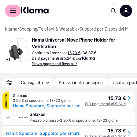
Per il tuo shopping
Per le aziende
Klarna
/
Shopping
/
Telefoni & Wearable
/
Supporti per Dispositivi Mobili
Hama Universal Move Phone Holder for 
Ventilation
Confronta i prezzi da
15,73 €
a
38,87 €
Da 3 pagamenti di 5,24 € con
+
1
Prova pagamenti flessibili*
Consigliato
Prezzo incl. consegna
Usato a part
Galaxus
annuncio
15,73 €
3,90 € di spedizione
,
13-23 giorni
O 3 pagamenti di 5,24 €
Hama Spostare, Supporto per smartphone, Nero
Galaxus
·
Prezzo più basso
3,90 € di spedizione
,
13-23 giorni
15,73 €
Hama Spostare, Supporto per smartphone, Nero
O 3 pagamenti di 5,24 €