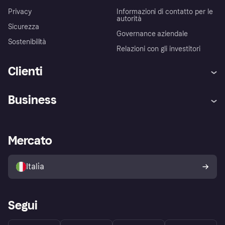
Privacy
Informazioni di contatto per le
autorità
Sicurezza
Governance aziendale
Sostenibilità
Relazioni con gli investitori
Clienti
Assistenza
Arbitro bancario
Business
Login
Promessa di protezione contro
le frodi
Supporto aziende
Portale per sviluppatori
La Klarna app
Impostazioni sulla privacy
Accesso aziende
Stato operativo
Mercato
Esplora i negozi
Il tuo diritto di recesso
Vendi con Klarna
Piattaforme e partner
Politica di protezione
dell'acquirente Klarna
Italia
Segui