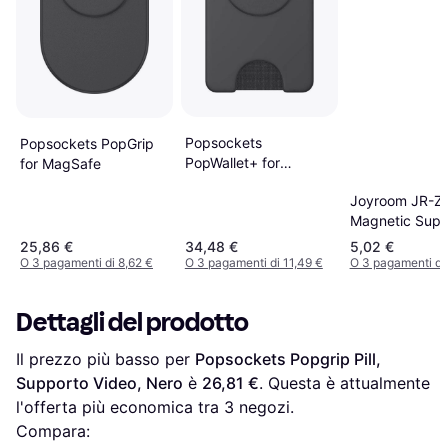
Popsockets
Popsockets PopGrip
PopWallet+ for
for MagSafe
MagSafe with Grip
Joyroom JR-Z
Magnetic Supp
25,86 €
34,48 €
5,02 €
O 3 pagamenti di 8,62 €
O 3 pagamenti di 11,49 €
O 3 pagamenti di 
Dettagli del prodotto
Il prezzo più basso per 
Popsockets Popgrip Pill, 
Supporto Video, Nero
 è 
26,81 €
. Questa è attualmente 
l'offerta più economica tra 
3
 negozi.
Compara: