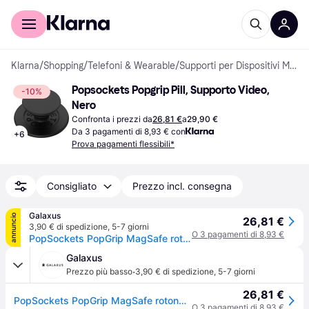
Per il tuo shopping
Per le aziende
Klarna
/
Shopping
/
Telefoni & Wearable
/
Supporti per Dispositivi Mobili
Popsockets Popgrip Pill, Supporto Video, 
-10%
Nero
Confronta i prezzi da
26,81 €
a
29,90 €
Da 3 pagamenti di 8,93 € con
+
6
Prova pagamenti flessibili*
Consigliato
Prezzo incl. consegna
Galaxus
annuncio
26,81 €
3,90 € di spedizione
,
5-7 giorni
O 3 pagamenti di 8,93 €
PopSockets PopGrip MagSafe rotondo nero, Supporto per smartphone, Nero
Galaxus
·
Prezzo più basso
3,90 € di spedizione
,
5-7 giorni
26,81 €
PopSockets PopGrip MagSafe rotondo nero, Supporto per smartphone, Nero
O 3 pagamenti di 8,93 €