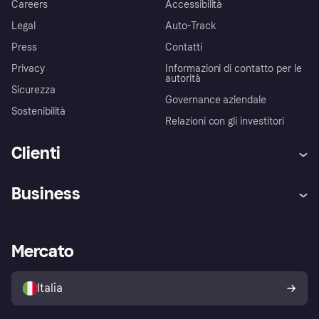
Careers
Accessibilità
Legal
Auto-Track
Press
Contatti
Privacy
Informazioni di contatto per le
autorità
Sicurezza
Governance aziendale
Sostenibilità
Relazioni con gli investitori
Clienti
Assistenza
Arbitro bancario
Business
Login
Promessa di protezione contro
le frodi
Supporto aziende
Portale per sviluppatori
La Klarna app
Impostazioni sulla privacy
Accesso aziende
Stato operativo
Mercato
Esplora i negozi
Il tuo diritto di recesso
Vendi con Klarna
Piattaforme e partner
Politica di protezione
dell'acquirente Klarna
Italia