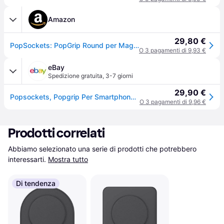
Amazon
29,80 €
PopSockets: PopGrip Round per Magsafe - Anello Adattatore per MagSafe Incluso - Supporto e Impugnatura per Telefoni Cellulari e Custodia con un Top Intercambiabile - Black
O 3 pagamenti di 9,93 €
eBay
Spedizione gratuita
,
3-7 giorni
29,90 €
Popsockets, Popgrip Per Smartphone Universale Compatibile Con
O 3 pagamenti di 9,96 €
Prodotti correlati
Abbiamo selezionato una serie di prodotti che potrebbero 
interessarti.
Mostra tutto
Di tendenza