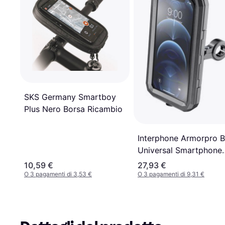
SKS Germany Smartboy
Plus Nero Borsa Ricambio
Interphone Armorpro B
Universal Smartphone
Holder 6.5"
10,59 €
27,93 €
O 3 pagamenti di 3,53 €
O 3 pagamenti di 9,31 €