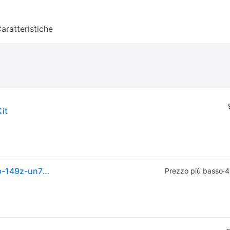
aratteristiche
it
Supporto A Manubrio Con Staffa Ram-mount Ram-b-149z-un7u Su Samsung A50s A71 S25
·
Prezzo più basso
4