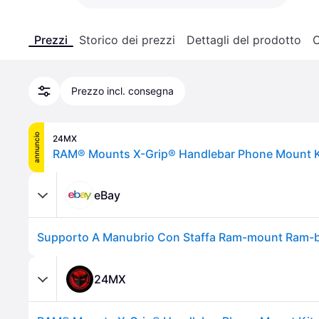
Prezzi
Storico dei prezzi
Dettagli del prodotto
C
Prezzo incl. consegna
annuncio
24MX
RAM® Mounts X-Grip® Handlebar Phone Mount K
eBay
24MX