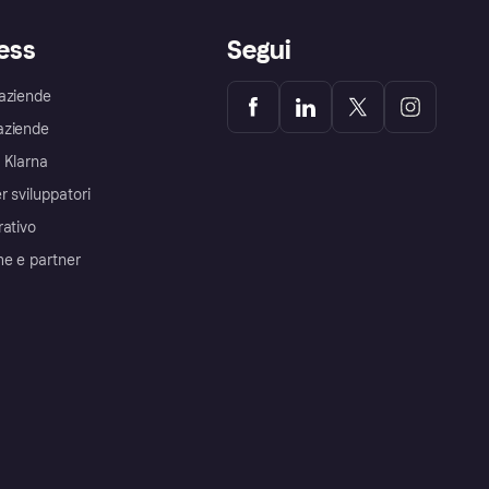
ess
Segui
aziende
aziende
 Klarna
r sviluppatori
rativo
me e partner