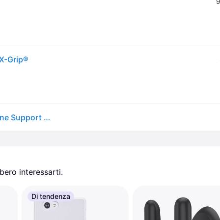
9
X-Grip®
Ram Mounts Rail U-bolt Mount Universal X-grip Phone Support Nero
ero interessarti.
Di tendenza