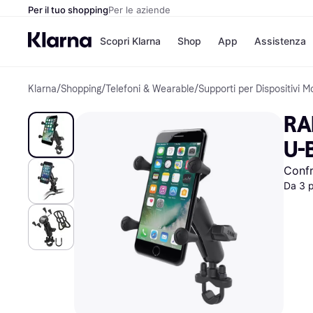
Per il tuo shopping
Per le aziende
Scopri Klarna
Shop
App
Assistenza
Klarna
/
Shopping
/
Telefoni & Wearable
/
Supporti per Dispositivi Mo
Opzioni di pagame
Negozi
Opzioni di pagamen
Booking.c
RA
Paga ora
Unieuro
Paga in 3 rate
Media Wor
U-
Paga dopo 30 giorni
eBay
Finanziamento
Zalando
Confr
Da 3 
Elenco negozi