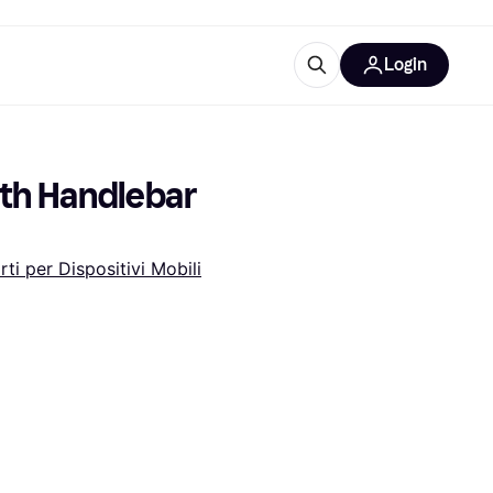
Login
Approfondimenti
ure per ufficio
re
Cos'è Klarna?
th Handlebar 
ti per Dispositivi Mobili
categorie