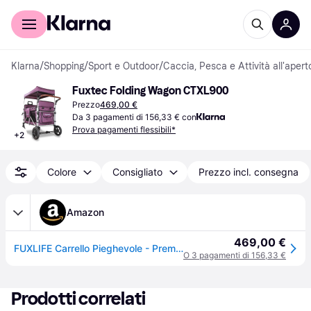
Per il tuo shopping
Per le aziende
Klarna
/
Shopping
/
Sport e Outdoor
/
Caccia, Pesca e Attività all'apert
Fuxtec Folding Wagon CTXL900
Prezzo
469,00 €
Da 3 pagamenti di 156,33 € con
Prova pagamenti flessibili*
+
2
Colore
Consigliato
Prezzo incl. consegna
Amazon
469,00 €
FUXLIFE Carrello Pieghevole - Premium - FX-CTXL900 Viola • Bollerwagen XL richiudibile con 4 posti e cinture di sicurezza • Ampio vano interno e tettuccio parasole • Ruote XXL
O 3 pagamenti di 156,33 €
Prodotti correlati