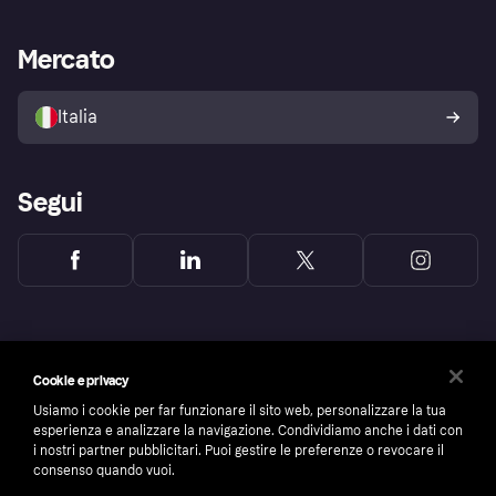
le frodi
Supporto aziende
Portale per sviluppatori
La Klarna app
Impostazioni sulla privacy
Accesso aziende
Stato operativo
Mercato
Esplora i negozi
Il tuo diritto di recesso
Vendi con Klarna
Piattaforme e partner
Politica di protezione
dell'acquirente Klarna
Italia
Segui
Cookie e privacy
Usiamo i cookie per far funzionare il sito web, personalizzare la tua
esperienza e analizzare la navigazione. Condividiamo anche i dati con
i nostri partner pubblicitari. Puoi gestire le preferenze o revocare il
consenso quando vuoi.