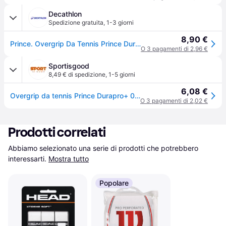
Decathlon
Spedizione gratuita
,
1-3 giorni
8,90 €
Prince. Overgrip Da Tennis Prince Durapro+ 0,6 Mm Overgrip Ritiro Gratis - giallo - Senza taglia
O 3 pagamenti di 2,96 €
Sportisgood
8,49 € di spedizione
,
1-5 giorni
6,08 €
Overgrip da tennis Prince Durapro+ 0,6 mm - Jaune
O 3 pagamenti di 2,02 €
Prodotti correlati
Abbiamo selezionato una serie di prodotti che potrebbero 
interessarti.
Mostra tutto
Popolare