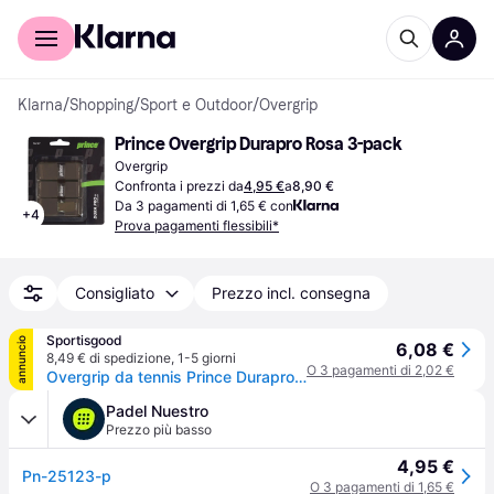
Per il tuo shopping
Per le aziende
Klarna
/
Shopping
/
Sport e Outdoor
/
Overgrip
Prince Overgrip Durapro Rosa 3-pack
Overgrip
Confronta i prezzi da
4,95 €
a
8,90 €
Da 3 pagamenti di 1,65 € con
+
4
Prova pagamenti flessibili*
Consigliato
Prezzo incl. consegna
Sportisgood
annuncio
6,08 €
8,49 € di spedizione
,
1-5 giorni
O 3 pagamenti di 2,02 €
Overgrip da tennis Prince Durapro+ 0,6 mm - Jaune
Padel Nuestro
Prezzo più basso
4,95 €
Pn-25123-p
O 3 pagamenti di 1,65 €