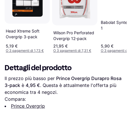
Babolat Syntec
1
Head Xtreme Soft
Wilson Pro Perforated
Overgrip 3-pack
Overgrip 12-pack
5,19 €
21,95 €
5,90 €
O 3 pagamenti di 1,73 €
O 3 pagamenti di 7,31 €
O 3 pagamenti di 
Dettagli del prodotto
Il prezzo più basso per 
Prince Overgrip Durapro Rosa 
3-pack
 è 
4,95 €
. Questa è attualmente l'offerta più 
economica tra 
4
 negozi.
Compara:
Prince Overgrip