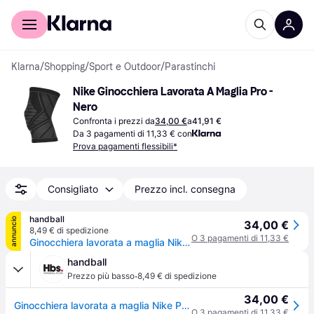
Per il tuo shopping
Per le aziende
Klarna
/
Shopping
/
Sport e Outdoor
/
Parastinchi
Nike Ginocchiera Lavorata A Maglia Pro - 
Nero
Confronta i prezzi da
34,00 €
a
41,91 €
Da 3 pagamenti di 11,33 € con
Prova pagamenti flessibili*
Consigliato
Prezzo incl. consegna
handball
annuncio
34,00 €
8,49 € di spedizione
O 3 pagamenti di 11,33 €
Ginocchiera lavorata a maglia Nike Pro - Noir
handball
·
Prezzo più basso
8,49 € di spedizione
34,00 €
Ginocchiera lavorata a maglia Nike Pro - Noir
O 3 pagamenti di 11,33 €