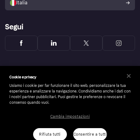
Italia
Segui
Cookie e privacy
Usiamo i cookie per far funzionare il sito web, personalizzare la tua
esperienza e analizzare la navigazione. Condividiamo anche i dati con
i nostri partner pubblicitari. Puoi gestire le preferenze o revocare il
consenso quando vuoi.
Cambia impostazioni
Copyright © 2005-2026 Klarna Bank AB (publ). Headquarters: Stockholm, Sweden. All
rights reserved. Klarna Bank AB (publ). Sveavägen 46, 111 34 Stockholm. Organization
number: 556737-0431
Rifiuta tutti
Consentire a tutti