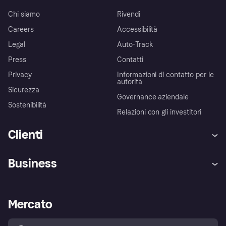
Chi siamo
Rivendi
Careers
Accessibilità
Legal
Auto-Track
Press
Contatti
Privacy
Informazioni di contatto per le
autorità
Sicurezza
Governance aziendale
Sostenibilità
Relazioni con gli investitori
Clienti
Assistenza
Arbitro bancario
Business
Login
Promessa di protezione contro
le frodi
Supporto aziende
Portale per sviluppatori
La Klarna app
Impostazioni sulla privacy
Accesso aziende
Stato operativo
Mercato
Esplora i negozi
Il tuo diritto di recesso
Vendi con Klarna
Piattaforme e partner
Politica di protezione
dell'acquirente Klarna