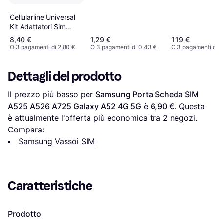
Cellularline Universal
Kit Adattatori Sim
Card
8,40 €
1,29 €
1,19 €
O 3 pagamenti di 2,80 €
O 3 pagamenti di 0,43 €
O 3 pagamenti di
Dettagli del prodotto
Il prezzo più basso per 
Samsung Porta Scheda SIM 
A525 A526 A725 Galaxy A52 4G 5G
 è 
6,90 €
. Questa 
è attualmente l'offerta più economica tra 
2
 negozi.
Compara:
Samsung Vassoi SIM
Caratteristiche
Prodotto