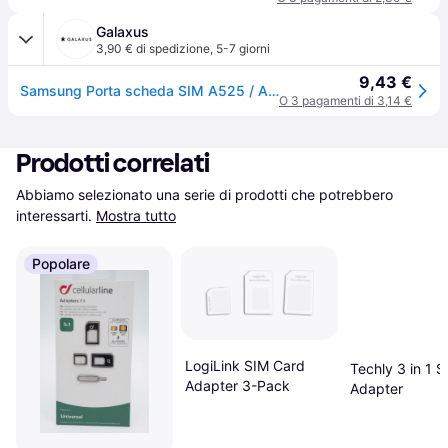
Galaxus
3,90 € di spedizione
,
5-7 giorni
9,43 €
Samsung Porta scheda SIM A525 / A526 / A725 Galaxy A52 4G / 5G / A72 4G (Dual) blu GH98-46290B (Samsung Galaxy A52, Samsung Galaxy A52 5G, Samsung Galaxy A72 5G), Pezzi di ricambio per dispositivi mobili, Blu
O 3 pagamenti di 3,14 €
Prodotti correlati
Abbiamo selezionato una serie di prodotti che potrebbero 
interessarti.
Mostra tutto
Popolare
LogiLink SIM Card
Techly 3 in 1 
Adapter 3-Pack
Adapter