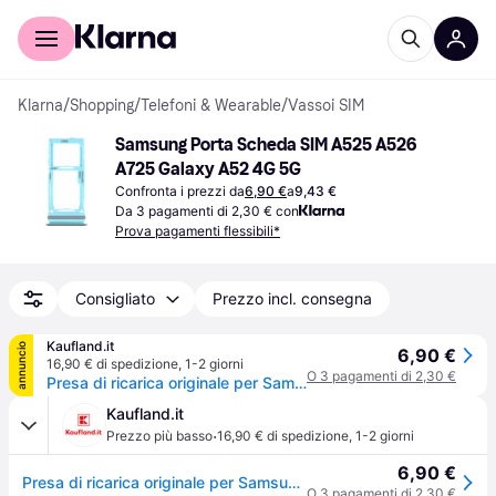
Per il tuo shopping
Per le aziende
Klarna
/
Shopping
/
Telefoni & Wearable
/
Vassoi SIM
Samsung Porta Scheda SIM A525 A526 
A725 Galaxy A52 4G 5G
Confronta i prezzi da
6,90 €
a
9,43 €
Da 3 pagamenti di 2,30 € con
Prova pagamenti flessibili*
Consigliato
Prezzo incl. consegna
Kaufland.it
annuncio
6,90 €
16,90 € di spedizione
,
1-2 giorni
O 3 pagamenti di 2,30 €
Presa di ricarica originale per Samsung Galaxy A52 A72 Dual Blue GH98-46290B
Kaufland.it
·
Prezzo più basso
16,90 € di spedizione
,
1-2 giorni
6,90 €
Presa di ricarica originale per Samsung Galaxy A52 A72 Dual Blue GH98-46290B
O 3 pagamenti di 2,30 €