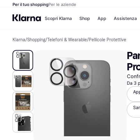
Per il tuo shopping
Per le aziende
Scopri Klarna
Shop
App
Assistenza
Klarna
/
Shopping
/
Telefoni & Wearable
/
Pellicole Protettive
Opzioni di pagame
Negozi
Opzioni di pagamen
Booking.c
Pa
Paga ora
Unieuro
Paga in 3 rate
Media Wor
Pro
Paga dopo 30 giorni
eBay
Finanziamento
Zalando
Confr
Da 3 
App
Elenco negozi
Sa