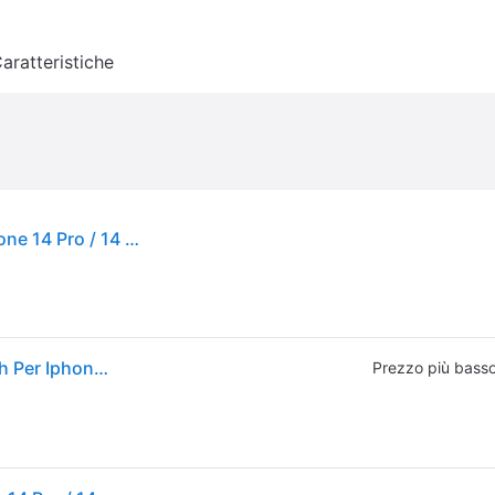
aratteristiche
Protezione della fotocamera Panzerglass per Iphone 14 Pro / 14 Pro Max
Vetro Per Fotocamera Panzerglass Platinum Strength Per Iphone 14 Pro
Prezzo più bass