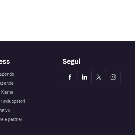
ess
Segui
aziende
aziende
 Klarna
r sviluppatori
rativo
me e partner