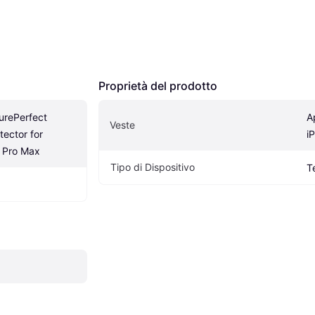
Proprietà del prodotto
urePerfect 
A
Veste
ector for 
i
4 Pro Max
Tipo di Dispositivo
T