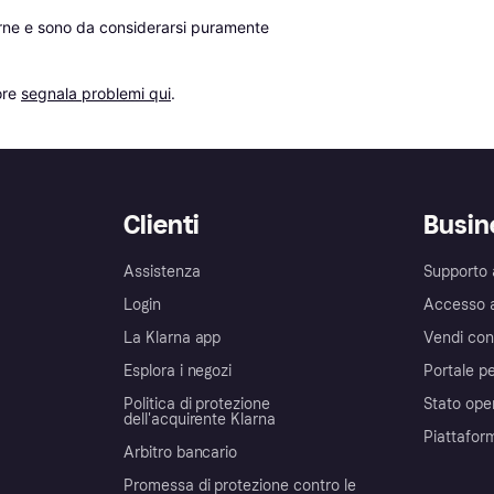
erne e sono da considerarsi puramente 
re 
segnala problemi qui
.
Clienti
Busin
Assistenza
Supporto 
Login
Accesso 
La Klarna app
Vendi con
Esplora i negozi
Portale pe
Politica di protezione
Stato ope
dell'acquirente Klarna
Piattafor
Arbitro bancario
Promessa di protezione contro le