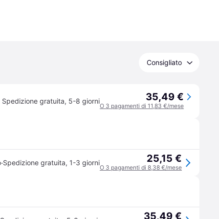
Consigliato
35,49 €
Spedizione gratuita
,
5-8 giorni
O 3 pagamenti di 11,83 €/mese
25,15 €
·
o
Spedizione gratuita
,
1-3 giorni
O 3 pagamenti di 8,38 €/mese
35,49 €