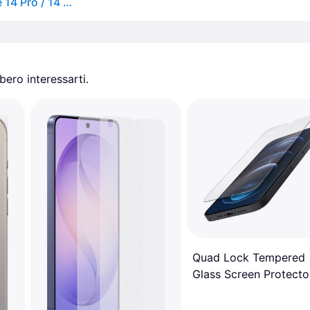
Protezione della fotocamera Panzerglass per Iphone 14 Pro / 14 Pro Max
ero interessarti.
Quad Lock Tempered
Glass Screen Protecto
iPhone 11 Pro/X/XS