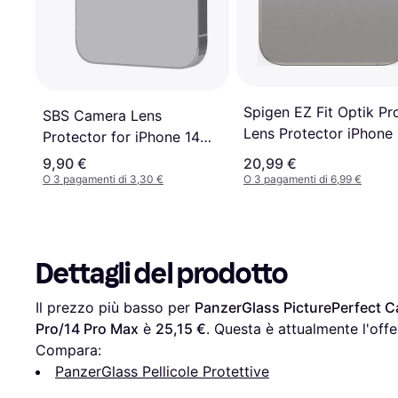
Spigen EZ Fit Optik Pr
SBS Camera Lens
Lens Protector iPhone
Protector for iPhone 14
Pro (2 pezzi) Natural
Pro/14 Pro Max
9,90 €
20,99 €
Titanium
O 3 pagamenti di 3,30 €
O 3 pagamenti di 6,99 €
Dettagli del prodotto
Il prezzo più basso per 
PanzerGlass PicturePerfect Ca
Pro/14 Pro Max
 è 
25,15 €
. Questa è attualmente l'off
Compara:
PanzerGlass Pellicole Protettive