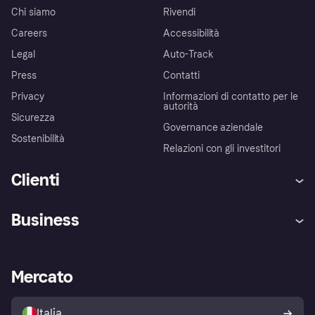
Chi siamo
Rivendi
Careers
Accessibilità
Legal
Auto-Track
Press
Contatti
Privacy
Informazioni di contatto per le
autorità
Sicurezza
Governance aziendale
Sostenibilità
Relazioni con gli investitori
Clienti
Assistenza
Arbitro bancario
Business
Login
Promessa di protezione contro
le frodi
Supporto aziende
Portale per sviluppatori
La Klarna app
Impostazioni sulla privacy
Accesso aziende
Stato operativo
Mercato
Esplora i negozi
Il tuo diritto di recesso
Vendi con Klarna
Piattaforme e partner
Politica di protezione
dell'acquirente Klarna
Italia