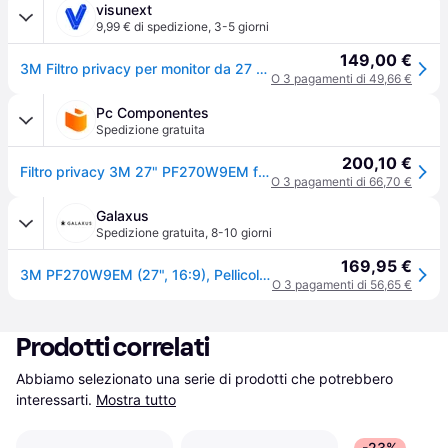
visunext
9,99 € di spedizione
,
3-5 giorni
149,00 €
3M Filtro privacy per monitor da 27 pollici (16:9) con attacco magnetico COMPLY™, PF270W9EM
O 3 pagamenti di 49,66 €
Pc Componentes
Spedizione gratuita
200,10 €
Filtro privacy 3M 27" PF270W9EM fissazione magnetica 16:9
O 3 pagamenti di 66,70 €
Galaxus
Spedizione gratuita
,
8-10 giorni
169,95 €
3M PF270W9EM (27", 16:9), Pellicola protettiva per monitor
O 3 pagamenti di 56,65 €
Prodotti correlati
Abbiamo selezionato una serie di prodotti che potrebbero 
interessarti.
Mostra tutto
-23%