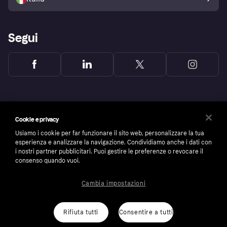
Segui
Cookie e privacy
Usiamo i cookie per far funzionare il sito web, personalizzare la tua
esperienza e analizzare la navigazione. Condividiamo anche i dati con
i nostri partner pubblicitari. Puoi gestire le preferenze o revocare il
consenso quando vuoi.
Cambia impostazioni
Copyright © 2005-2026 Klarna Bank AB (publ). Headquarters: Stockholm, Sweden. All
rights reserved. Klarna Bank AB (publ). Sveavägen 46, 111 34 Stockholm. Organization
number: 556737-0431
Rifiuta tutti
Consentire a tutti
Cookies
Klarna.com