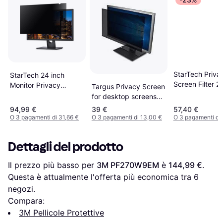
StarTech Priva
StarTech 24 inch
Screen Filter 2
Monitor Privacy
Targus Privacy Screen
Screen Universal
for desktop screens
Matte Glossy
22"
94,99 €
39 €
57,40 €
O 3 pagamenti di 31,66 €
O 3 pagamenti di 13,00 €
O 3 pagamenti di 
Dettagli del prodotto
Il prezzo più basso per 
3M PF270W9EM
 è 
144,99 €
. 
Questa è attualmente l'offerta più economica tra 
6
negozi.
Compara:
3M Pellicole Protettive