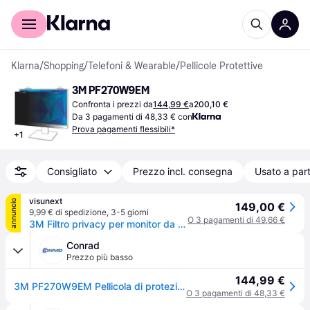
Per il tuo shopping
Per le aziende
Klarna
/
Shopping
/
Telefoni & Wearable
/
Pellicole Protettive
3M PF270W9EM
Confronta i prezzi da
144,99 €
a
200,10 €
Da 3 pagamenti di 48,33 € con
Prova pagamenti flessibili*
+
1
Consigliato
Prezzo incl. consegna
Usato a part
visunext
annuncio
149,00 €
9,99 € di spedizione
,
3-5 giorni
O 3 pagamenti di 49,66 €
3M Filtro privacy per monitor da 27 pollici (16:9) con attacco magnetico COMPLY™, PF270W9EM
Conrad
Prezzo più basso
144,99 €
3M PF270W9EM Pellicola di protezione e privacy Monitor 68,6 cm (27) Formato immagine: 16:9 7100259614 Universal
O 3 pagamenti di 48,33 €