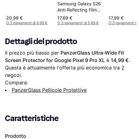
Samsung Galaxy S26
Anti-Reflecting Film
2pcs
20,99 €
17,69 €
17,99 €
O 3 pagamenti di 6,99 €
O 3 pagamenti di 5,89 €
O 3 pagamenti di 
Dettagli del prodotto
Il prezzo più basso per 
PanzerGlass Ultra-Wide Fit 
Screen Protector for Google Pixel 9 Pro XL
 è 
14,99 €
. 
Questa è attualmente l'offerta più economica tra 
2
negozi.
Compara:
PanzerGlass Pellicole Protettive
Caratteristiche
Prodotto