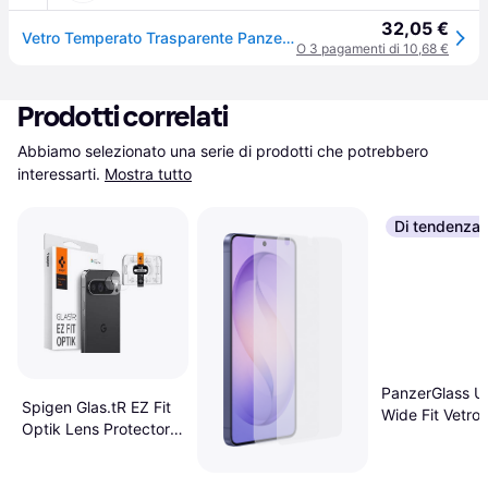
32,05 €
Vetro Temperato Trasparente Panzerglass Per Google Pixel 9 Pro Xl
O 3 pagamenti di 10,68 €
Prodotti correlati
Abbiamo selezionato una serie di prodotti che potrebbero 
interessarti.
Mostra tutto
Di tendenza
PanzerGlass Ul
Spigen Glas.tR EZ Fit
Wide Fit Vetro 
Optik Lens Protector
Protezione per
for Google Pixel 9 Pro
Apple iPhone 1
XL 2 - Pack
iPhone 14 iPho