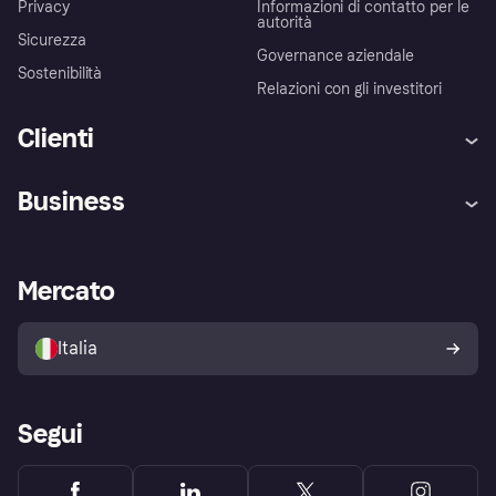
Privacy
Informazioni di contatto per le
autorità
Sicurezza
Governance aziendale
Sostenibilità
Relazioni con gli investitori
Clienti
Assistenza
Arbitro bancario
Business
Login
Promessa di protezione contro
le frodi
Supporto aziende
Portale per sviluppatori
La Klarna app
Impostazioni sulla privacy
Accesso aziende
Stato operativo
Mercato
Esplora i negozi
Il tuo diritto di recesso
Vendi con Klarna
Piattaforme e partner
Politica di protezione
dell'acquirente Klarna
Italia
Segui