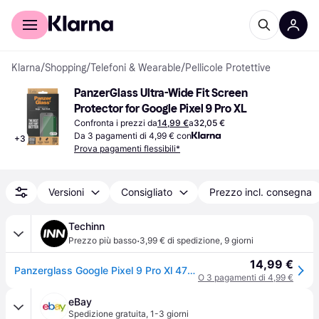
Per il tuo shopping
Per le aziende
Klarna
/
Shopping
/
Telefoni & Wearable
/
Pellicole Protettive
PanzerGlass Ultra-Wide Fit Screen 
Protector for Google Pixel 9 Pro XL
Confronta i prezzi da
14,99 €
a
32,05 €
Da 3 pagamenti di 4,99 € con
+
3
Prova pagamenti flessibili*
Versioni
Consigliato
Prezzo incl. consegna
Techinn
·
Prezzo più basso
3,99 € di spedizione
,
9 giorni
14,99 €
Panzerglass Google Pixel 9 Pro Xl 4786 Screen Protector Trasparente
O 3 pagamenti di 4,99 €
eBay
Spedizione gratuita
,
1-3 giorni