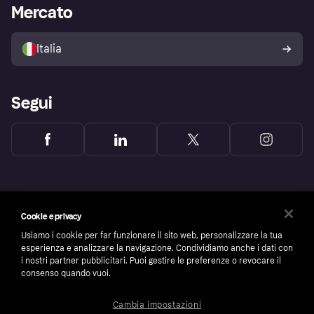
Accesso aziende
Stato operativo
Mercato
Esplora i negozi
Il tuo diritto di recesso
Vendi con Klarna
Piattaforme e partner
Politica di protezione
dell'acquirente Klarna
Italia
Segui
Cookie e privacy
Usiamo i cookie per far funzionare il sito web, personalizzare la tua
esperienza e analizzare la navigazione. Condividiamo anche i dati con
i nostri partner pubblicitari. Puoi gestire le preferenze o revocare il
consenso quando vuoi.
Cambia impostazioni