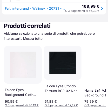
168,99 €
Falthintergrund - Walimex - 20731 - Vert/Blu - 150x210cm - Apparecchi fotografici
O 3 pagamenti di 56,33 €
Prodotti correlati
Abbiamo selezionato una serie di prodotti che potrebbero 
interessarti.
Mostra tutto
Falcon Eyes Sfondo
Falcon Eyes
Hama 2in1 Fold
Tessuto BCP-02 Nero
Background Cloth
Background 1
Lavabile
BCP-101 2.7x7m
90,59 €
51,88 €
79,99 €
White
O 3 pagamenti di 30,19 €
O 3 pagamenti di 17,29 €
O 3 pagamenti di