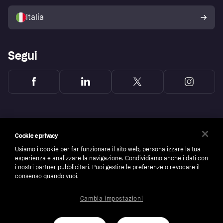
Vendi con Klarna
Piattaforme e partner
Politica di protezione
dell'acquirente Klarna
Italia
Segui
Cookie e privacy
Usiamo i cookie per far funzionare il sito web, personalizzare la tua
esperienza e analizzare la navigazione. Condividiamo anche i dati con
i nostri partner pubblicitari. Puoi gestire le preferenze o revocare il
consenso quando vuoi.
Cambia impostazioni
Copyright © 2005-2026 Klarna Bank AB (publ). Headquarters: Stockholm, Sweden. All
rights reserved. Klarna Bank AB (publ). Sveavägen 46, 111 34 Stockholm. Organization
number: 556737-0431