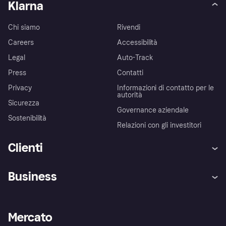
Klarna
Chi siamo
Rivendi
Careers
Accessibilità
Legal
Auto-Track
Press
Contatti
Privacy
Informazioni di contatto per le
autorità
Sicurezza
Governance aziendale
Sostenibilità
Relazioni con gli investitori
Clienti
Assistenza
Arbitro bancario
Business
Login
Promessa di protezione contro
le frodi
Supporto aziende
Portale per sviluppatori
La Klarna app
Impostazioni sulla privacy
Accesso aziende
Stato operativo
Mercato
Esplora i negozi
Il tuo diritto di recesso