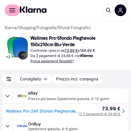
Per il tuo shopping
Per le aziende
Klarna
/
Shopping
/
Fotografie
/
Sfondi Fotografici
Walimex Pro-Sfondo Pieghevole 
150x210cm Blu-Verde
Confronta i prezzi da
73,99 €
a
168,99 €
Da 3 pagamenti di 24,66 € con
+
2
Prova pagamenti flessibili*
Consigliato
Prezzo incl. consegna
eBay
·
Prezzo più basso
Spedizione gratuita
,
4-10 giorni
73,99 €
Walimex Pro 2in1 Sfondo Pieghevole Verde/blu 150x210
O 3 pagamenti di 24,66 €
OnBuy
Spedizione gratuita
,
4-6 giorni