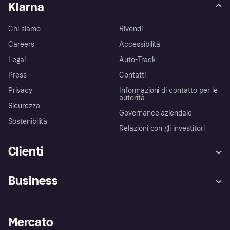
Klarna
Chi siamo
Rivendi
Careers
Accessibilità
Legal
Auto-Track
Press
Contatti
Privacy
Informazioni di contatto per le
autorità
Sicurezza
Governance aziendale
Sostenibilità
Relazioni con gli investitori
Clienti
Assistenza
Arbitro bancario
Business
Login
Promessa di protezione contro
le frodi
Supporto aziende
Portale per sviluppatori
La Klarna app
Impostazioni sulla privacy
Accesso aziende
Stato operativo
Mercato
Esplora i negozi
Il tuo diritto di recesso