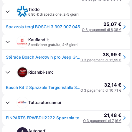
Trodo
6,90 € di spedizione
,
2-5 giorni
25,07 €
Spazzola tergi BOSCH 3 397 007 045
O 3 pagamenti di 8,35 €
Kaufland.it
Spedizione gratuita
,
4-5 giorni
38,99 €
Stěrače Bosch Aerotwin pro Jeep Grand Cherokee 2010-2021
O 3 pagamenti di 12,99 €
Ricambi-smc
32,14 €
Bosch Kit 2 Spazzole Tergicristallo 3397118906
O 3 pagamenti di 10,71 €
Tuttoautoricambi
21,48 €
EINPARTS EPWBDU2222 Spazzola tergi anteriore, 560mm, Spazzole flat blade
O 3 pagamenti di 7,16 €
Autoparti