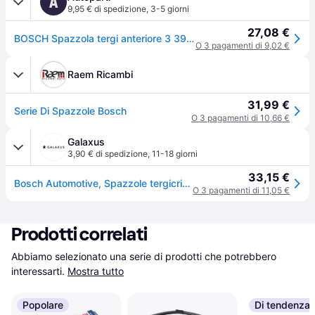
A
9,95 € di spedizione
,
3-5 giorni
27,08 €
BOSCH Spazzola tergi anteriore 3 397 118 906 Tergicristalli,Spazzole tergicristallo AUDI,MERCEDES-BENZ,FORD,A6 Avant (4B5, C5),A6 Limousine (4B2, C5)
O 3 pagamenti di 9,02 €
Raem Ricambi
31,99 €
Serie Di Spazzole Bosch
O 3 pagamenti di 10,66 €
Galaxus
3,90 € di spedizione
,
11-18 giorni
33,15 €
Bosch Automotive, Spazzole tergicristalli, Aerotwin AR550S
O 3 pagamenti di 11,05 €
Prodotti correlati
Abbiamo selezionato una serie di prodotti che potrebbero 
interessarti.
Mostra tutto
Popolare
Di tendenza