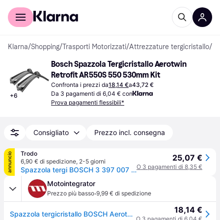
Per il tuo shopping
Per le aziende
Klarna
/
Shopping
/
Trasporti Motorizzati
/
Attrezzature tergicristallo
/
Te
Bosch Spazzola Tergicristallo Aerotwin 
Retrofit AR550S 550 530mm Kit
Confronta i prezzi da
18,14 €
a
43,72 €
Da 3 pagamenti di 6,04 € con
+
6
Prova pagamenti flessibili*
Consigliato
Prezzo incl. consegna
Trodo
annuncio
25,07 €
6,90 € di spedizione
,
2-5 giorni
O 3 pagamenti di 8,35 €
Spazzola tergi BOSCH 3 397 007 045
Motointegrator
·
Prezzo più basso
9,99 € di spedizione
18,14 €
Spazzola tergicristallo BOSCH Aerotwin Retrofit AR550S, 550/530mm, Anteriore, 2 Pezzo
O 3 pagamenti di 6,04 €