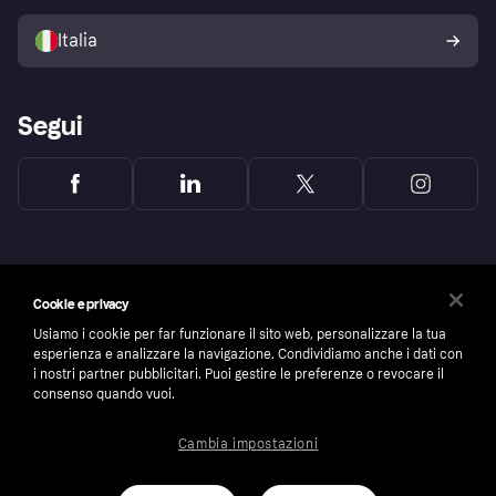
Vendi con Klarna
Piattaforme e partner
Politica di protezione
dell'acquirente Klarna
Italia
Segui
Cookie e privacy
Usiamo i cookie per far funzionare il sito web, personalizzare la tua
esperienza e analizzare la navigazione. Condividiamo anche i dati con
i nostri partner pubblicitari. Puoi gestire le preferenze o revocare il
consenso quando vuoi.
Cambia impostazioni
Copyright © 2005-2026 Klarna Bank AB (publ). Headquarters: Stockholm, Sweden. All
rights reserved. Klarna Bank AB (publ). Sveavägen 46, 111 34 Stockholm. Organization
number: 556737-0431