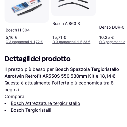
Bosch A 863 S
Denso DUR-0
Bosch H 304
5,16 €
15,71 €
10,25 €
O 3 pagamenti di 1,72 €
O 3 pagamenti di 5,23 €
O 3 pagamenti di
Dettagli del prodotto
Il prezzo più basso per 
Bosch Spazzola Tergicristallo 
Aerotwin Retrofit AR550S 550 530mm Kit
 è 
18,14 €
. 
Questa è attualmente l'offerta più economica tra 
8
negozi.
Compara:
Bosch Attrezzature tergicristallo
Bosch Tergicristalli