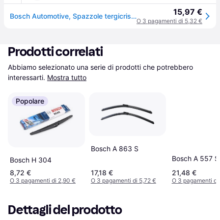
15,97 €
Bosch Automotive, Spazzole tergicristalli, Aerotwin AP400U
O 3 pagamenti di 5,32 €
Prodotti correlati
Abbiamo selezionato una serie di prodotti che potrebbero 
interessarti.
Mostra tutto
Popolare
Bosch A 863 S
Bosch A 557 S
Bosch H 304
8,72 €
17,18 €
21,48 €
O 3 pagamenti di 2,90 €
O 3 pagamenti di 5,72 €
O 3 pagamenti di 
Dettagli del prodotto