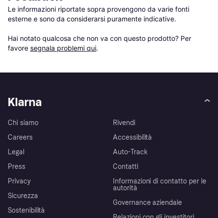
Le informazioni riportate sopra provengono da varie fonti 
esterne e sono da considerarsi puramente indicative.

Hai notato qualcosa che non va con questo prodotto? Per 
favore 
segnala problemi qui
.
Klarna
Chi siamo
Rivendi
Careers
Accessibilità
Legal
Auto-Track
Press
Contatti
Privacy
Informazioni di contatto per le
autorità
Sicurezza
Governance aziendale
Sostenibilità
Relazioni con gli investitori