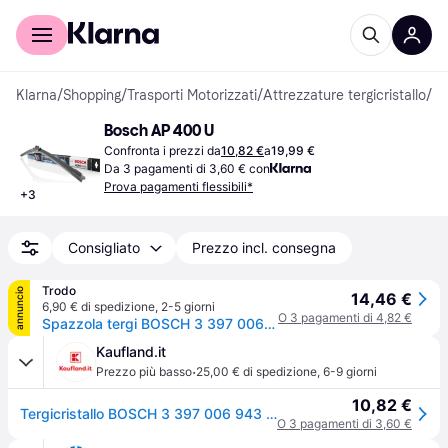
Per il tuo shopping
Per le aziende
Klarna
/
Shopping
/
Trasporti Motorizzati
/
Attrezzature tergicristallo
/
Te
Bosch AP 400 U
Confronta i prezzi da
10,82 €
a
19,99 €
Da 3 pagamenti di 3,60 € con
Prova pagamenti flessibili*
+
3
Consigliato
Prezzo incl. consegna
Trodo
annuncio
14,46 €
6,90 € di spedizione
,
2-5 giorni
O 3 pagamenti di 4,82 €
Spazzola tergi BOSCH 3 397 006 943
Kaufland.it
·
Prezzo più basso
25,00 € di spedizione
,
6-9 giorni
10,82 €
Tergicristallo BOSCH 3 397 006 943 per VW Polo hatchback (6R1 6C1)
O 3 pagamenti di 3,60 €