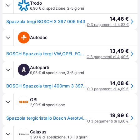
Trodo
6,90 € di spedizione
,
2-5 giorni
14,46 €
Spazzola tergi BOSCH 3 397 006 943
O 3 pagamenti di 4,82 €
Autodoc
13,49 €
BOSCH Spazzola tergi VW,OPEL,FORD 3 397 006 943 AP400U
O 3 pagamenti di 4,49 €
Autoparti
A
9,95 € di spedizione
,
3-5 giorni
14,08 €
BOSCH Spazzola tergi 400mm 3 397 006 943 Tergicristalli,Spazzole tergicristallo VW,OPEL,BMW,Polo Schrägheck (6R1, 6C1),Touran (5T1),SHARAN (7N1, 7N2)
O 3 pagamenti di 4,69 €
OBI
2,99 € di spedizione
19,99 €
Spazzola tergicristallo Bosch Aerotwin AP 400 U
O 3 pagamenti di 6,66 €
Galaxus
3,90 € di spedizione
,
13-18 giorni