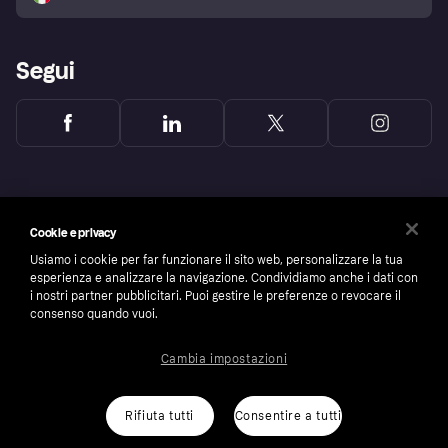
Segui
Cookie e privacy
Usiamo i cookie per far funzionare il sito web, personalizzare la tua
esperienza e analizzare la navigazione. Condividiamo anche i dati con
i nostri partner pubblicitari. Puoi gestire le preferenze o revocare il
consenso quando vuoi.
Cambia impostazioni
Copyright © 2005-2026 Klarna Bank AB (publ). Headquarters: Stockholm, Sweden. All
rights reserved. Klarna Bank AB (publ). Sveavägen 46, 111 34 Stockholm. Organization
number: 556737-0431
Rifiuta tutti
Consentire a tutti
Cookies
Klarna.com