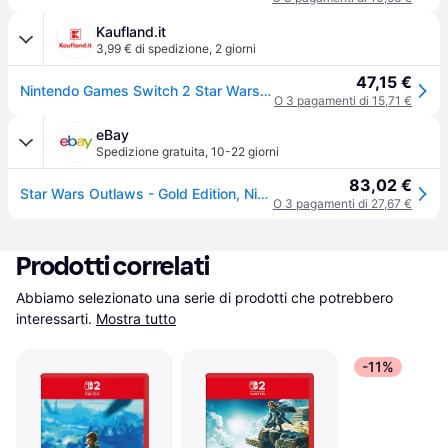
Kaufland.it
3,99 € di spedizione
,
2 giorni
47,15 €
Nintendo Games Switch 2 Star Wars Outlaws Gold Edition Trasparente Trasparente Taglia Unica
O 3 pagamenti di 15,71 €
eBay
Spedizione gratuita
,
10-22 giorni
83,02 €
Star Wars Outlaws - Gold Edition, Nintendo Switch 2 Nintendo (nintendo Switch 2)
O 3 pagamenti di 27,67 €
Prodotti correlati
Abbiamo selezionato una serie di prodotti che potrebbero 
interessarti.
Mostra tutto
-11%