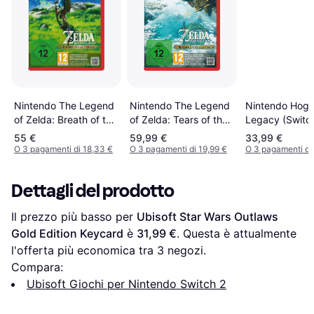
Nintendo The Legend
Nintendo Hogw
Nintendo The Legend
of Zelda: Breath of the
Legacy (Switch
of Zelda: Tears of the
Wild Edition (Switch 2)
Kingdom Edition
55 €
59,99 €
33,99 €
(Switch 2)
O 3 pagamenti di 18,33 €
O 3 pagamenti di 19,99 €
O 3 pagamenti di
Dettagli del prodotto
Il prezzo più basso per 
Ubisoft Star Wars Outlaws 
Gold Edition Keycard
 è 
31,99 €
. Questa è attualmente 
l'offerta più economica tra 
3
 negozi.
Compara:
Ubisoft Giochi per Nintendo Switch 2