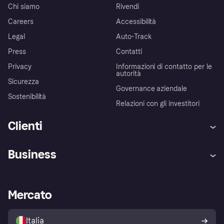
Chi siamo
Rivendi
Careers
Accessibilità
Legal
Auto-Track
Press
Contatti
Privacy
Informazioni di contatto per le
autorità
Sicurezza
Governance aziendale
Sostenibilità
Relazioni con gli investitori
Clienti
Assistenza
Arbitro bancario
Business
Login
Promessa di protezione contro
le frodi
Supporto aziende
Portale per sviluppatori
La Klarna app
Impostazioni sulla privacy
Accesso aziende
Stato operativo
Mercato
Esplora i negozi
Il tuo diritto di recesso
Vendi con Klarna
Piattaforme e partner
Politica di protezione
dell'acquirente Klarna
Italia