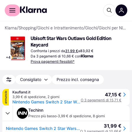
Per il tuo shopping
Per le aziende
Klarna
/
Shopping
/
Giochi e Intrattenimento
/
Giochi
/
Giochi per Nintendo Switch 2
Ubisoft Star Wars Outlaws Gold Edition 
Keycard
Confronta i prezzi da
31,99 €
a
83,02 €
Da 3 pagamenti di 10,66 € con
+
4
Prova pagamenti flessibili*
Consigliato
Prezzo incl. consegna
Kaufland.it
annuncio
47,15 €
3,99 € di spedizione
,
2 giorni
O 3 pagamenti di 15,71 €
Nintendo Games Switch 2 Star Wars Outlaws Gold Edition Trasparente Trasparente Taglia Unica
Techinn
·
Prezzo più basso
3,99 € di spedizione
,
8 giorni
31,99 €
Nintendo Games Switch 2 Star Wars Outlaws Gold Edition Trasparente
O 3 pagamenti di 10,66 €