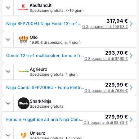
Kaufland.it
Spedizione gratuita
,
7-10 giorni
317,94 €
Ninja SFP700EU Ninja Foodi 12-in-1 Multikocher+Grill SFP700EU
O 3 pagamenti di 105,98 €
Ollo
19,90 € di spedizione
,
4 giorni
293,70 €
Combi 12-in-1 multicooker, forno e friggitrice ad aria, 12 funzioni di cottura, pasti per la famiglia in 15 minuti*
O 3 pagamenti di 97,90 €
Agrieuro
Spedizione gratuita
,
4 giorni
229,99 €
Ninja Combi SFP700EU - Forno Elettrico - Friggitrice ad aria 12.5L
O 3 pagamenti di 76,66 €
SharkNinja
Spedizione gratuita
279,99 €
Forno e Friggitrice ad aria Ninja Combi in Argento | SFP700EU | di SharkNinja
O 3 pagamenti di 93,33 €
Unieuro
Spedizione gratuita
,
1-3 giorni