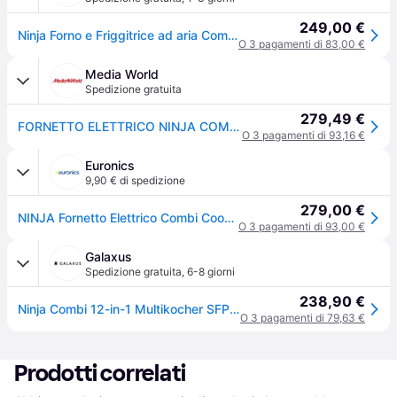
249,00 €
Ninja Forno e Friggitrice ad aria Combi SFP700EU
O 3 pagamenti di 83,00 €
Media World
Spedizione gratuita
279,49 €
FORNETTO ELETTRICO NINJA COMBI COOKER SFP700EU, 12,5 l, Assorbimento max 1780 W, Funzione vapore
O 3 pagamenti di 93,16 €
Euronics
9,90 € di spedizione
279,00 €
NINJA Fornetto Elettrico Combi Cooker Sfp700eu-grigio
O 3 pagamenti di 93,00 €
Galaxus
Spedizione gratuita
,
6-8 giorni
238,90 €
Ninja Combi 12-in-1 Multikocher SFP700, Friggitrice, Grigio, Nero, Argento
O 3 pagamenti di 79,63 €
Prodotti correlati