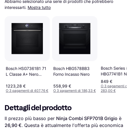
Abbiamo selezionato una serie di prodotti che potrebbero 
interessarti.
Mostra tutto
Bosch Series 8
Bosch HBG578BB3
Bosch HSG7361B1 71
HBG7741B1 Ne
Forno Incasso Nero
L Classe A+ Nero
Nero
849 €
1223,28 €
558,99 €
O 3 pagamenti di
O 3 pagamenti di 407,76 €
O 3 pagamenti di 186,33 €
283,00 €
Dettagli del prodotto
Il prezzo più basso per 
Ninja Combi SFP701B Grigio
 è 
26,90 €
. Questa è attualmente l'offerta più economica 