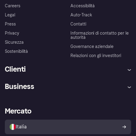
Careers
Accessibilità
Legal
Auto-Track
Press
Contatti
Privacy
Informazioni di contatto per le
autorità
Sicurezza
Governance aziendale
Sostenibilità
Relazioni con gli investitori
Clienti
Assistenza
Arbitro bancario
Business
Login
Promessa di protezione contro
le frodi
Supporto aziende
Portale per sviluppatori
La Klarna app
Impostazioni sulla privacy
Accesso aziende
Stato operativo
Mercato
Esplora i negozi
Il tuo diritto di recesso
Vendi con Klarna
Piattaforme e partner
Politica di protezione
dell'acquirente Klarna
Italia