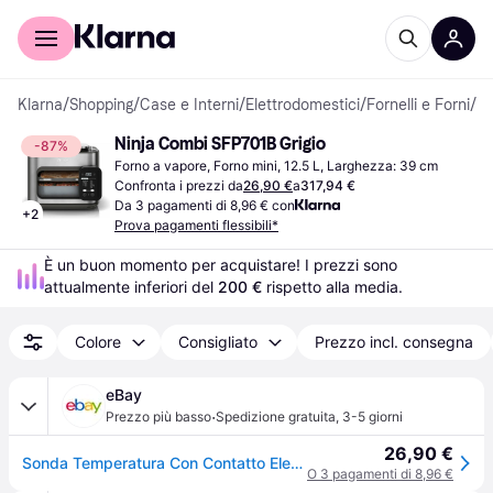
Per il tuo shopping
Per le aziende
Klarna
/
Shopping
/
Case e Interni
/
Elettrodomestici
/
Fornelli e Forni
/
Fo
Ninja Combi SFP701B Grigio
-87%
Forno a vapore, Forno mini, 12.5 L, Larghezza: 39 cm
Confronta i prezzi da
26,90 €
a
317,94 €
Da 3 pagamenti di 8,96 € con
+
2
Prova pagamenti flessibili*
È un buon momento per acquistare! I prezzi sono 
attualmente inferiori del 
200 €
 rispetto alla media.
Colore
Consigliato
Prezzo incl. consegna
eBay
·
Prezzo più basso
Spedizione gratuita
,
3-5 giorni
26,90 €
Sonda Temperatura Con Contatto Elettrico Originale Per Ninja Combi Cooker Sfp700
O 3 pagamenti di 8,96 €