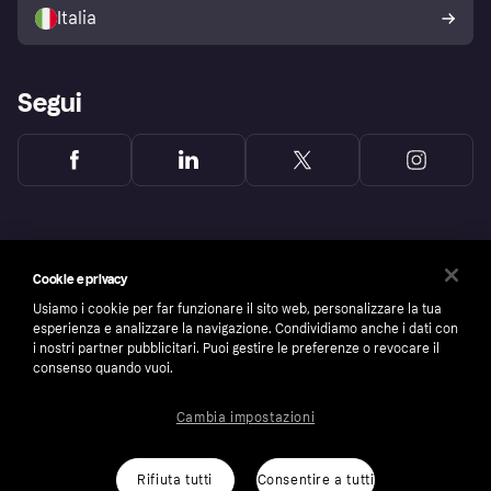
dell'acquirente Klarna
Italia
Segui
Cookie e privacy
Usiamo i cookie per far funzionare il sito web, personalizzare la tua
esperienza e analizzare la navigazione. Condividiamo anche i dati con
i nostri partner pubblicitari. Puoi gestire le preferenze o revocare il
consenso quando vuoi.
Cambia impostazioni
Copyright © 2005-2026 Klarna Bank AB (publ). Headquarters: Stockholm, Sweden. All
rights reserved. Klarna Bank AB (publ). Sveavägen 46, 111 34 Stockholm. Organization
number: 556737-0431
Rifiuta tutti
Consentire a tutti