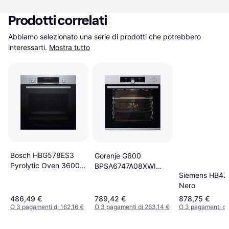
Prodotti correlati
Abbiamo selezionato una serie di prodotti che potrebbero 
interessarti.
Mostra tutto
Bosch HBG578ES3
Gorenje G600
Pyrolytic Oven 3600
BPSA6747A08XWI
Siemens HB4
W 71 L Nero
Acciaio Inossidabile
Nero
486,49 €
789,42 €
878,75 €
O 3 pagamenti di 162,16 €
O 3 pagamenti di 263,14 €
O 3 pagamenti di