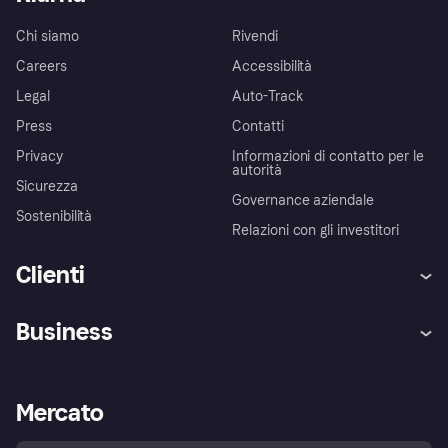
Chi siamo
Rivendi
Careers
Accessibilità
Legal
Auto-Track
Press
Contatti
Privacy
Informazioni di contatto per le
autorità
Sicurezza
Governance aziendale
Sostenibilità
Relazioni con gli investitori
Clienti
Assistenza
Arbitro bancario
Business
Login
Promessa di protezione contro
le frodi
Supporto aziende
Portale per sviluppatori
La Klarna app
Impostazioni sulla privacy
Accesso aziende
Stato operativo
Mercato
Esplora i negozi
Il tuo diritto di recesso
Vendi con Klarna
Piattaforme e partner
Politica di protezione