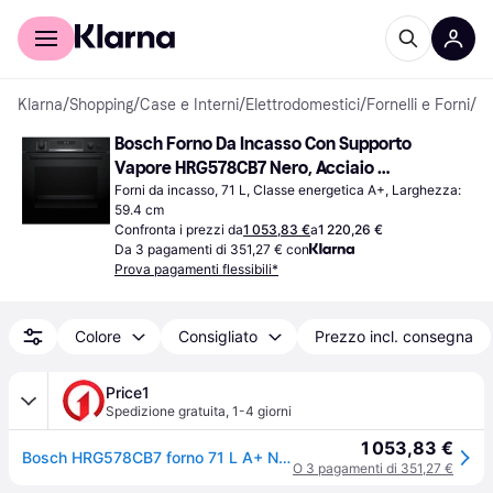
Per il tuo shopping
Per le aziende
Klarna
/
Shopping
/
Case e Interni
/
Elettrodomestici
/
Fornelli e Forni
/
Fo
Bosch Forno Da Incasso Con Supporto 
Vapore HRG578CB7 Nero, Acciaio 
Inossidabile
Forni da incasso, 71 L, Classe energetica A+, Larghezza: 
59.4 cm
Confronta i prezzi da
1 053,83 €
a
1 220,26 €
Da 3 pagamenti di 351,27 € con
Prova pagamenti flessibili*
Colore
Consigliato
Prezzo incl. consegna
Price1
Spedizione gratuita
,
1-4 giorni
1 053,83 €
Bosch HRG578CB7 forno 71 L A+ Nero
O 3 pagamenti di 351,27 €