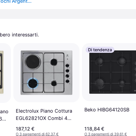
Teka Total Ex 60.1 4g Piano cottura a gas 60 cm 4 fuochi Argento Argento Taglia unica
ero interessarti.
Di tendenza
Beko HIBG64120SB
Electrolux Piano Cottura
ano
EGL62821OX Combi 4
 60
Fuochi Gas 60 cm
187,12 €
118,84 €
O 3 pagamenti di 62,37 €
O 3 pagamenti di 39,61 €