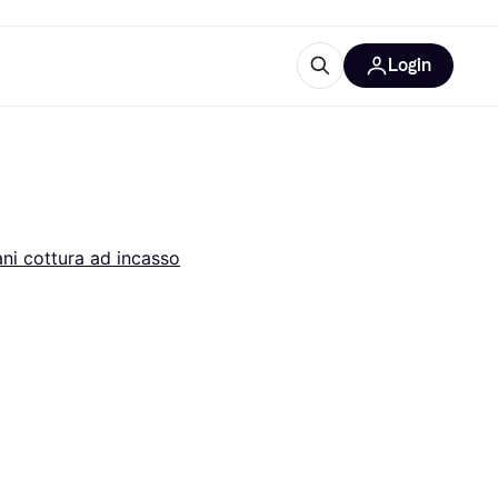
Login
Approfondimenti
ure per ufficio
re
Cos'è Klarna?
ani cottura ad incasso
categorie