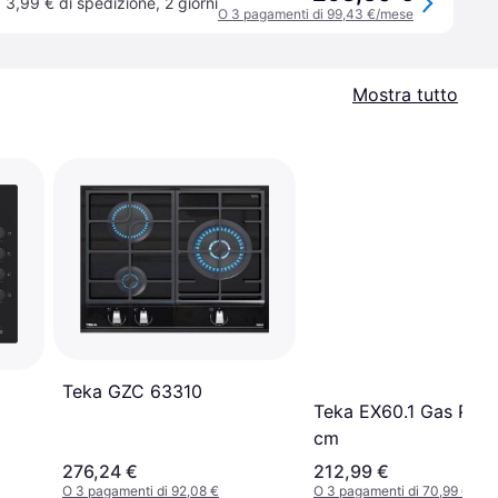
3,99 € di spedizione
,
2 giorni
O 3 pagamenti di 99,43 €/mese
Mostra tutto
Teka GZC 63310
Teka EX60.1 Gas Pian
cm
276,24 €
212,99 €
O 3 pagamenti di 92,08 €
O 3 pagamenti di 70,99 €