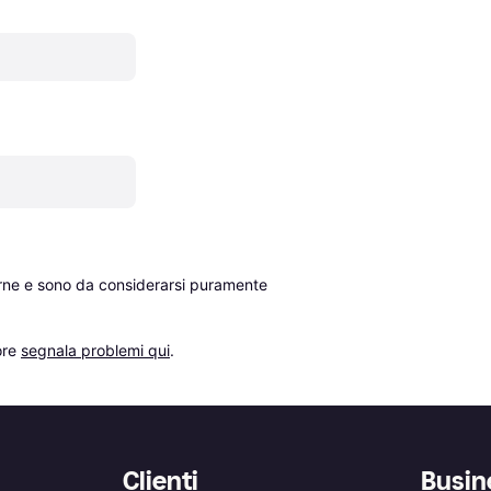
erne e sono da considerarsi puramente 
re 
segnala problemi qui
.
Clienti
Busin