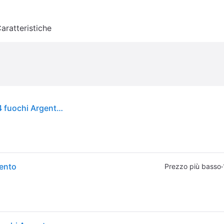
aratteristiche
Teka Total Ex 60.1 4g Piano cottura a gas 60 cm 4 fuochi Argento Argento Taglia unica
gento
·
Prezzo più basso