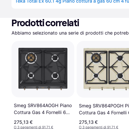
Prodotti correlati
Abbiamo selezionato una serie di prodotti che potrebb
Smeg SRV864AOGH Piano
Smeg SRV864POGH Pi
Cottura Gas 4 Fornelli 60
Cottura Gas 4 Fornelli
cm Antracite
cm
275,13 €
275,13 €
O 3 pagamenti di 91,71 €
O 3 pagamenti di 91,71 €