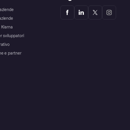
aziende
aziende
 Klarna
r sviluppatori
rativo
me e partner