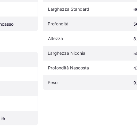
Larghezza Standard
6
Profondità
incasso
5
Altezza
8
Larghezza Nicchia
5
Profondità Nascosta
4
Peso
9
ile