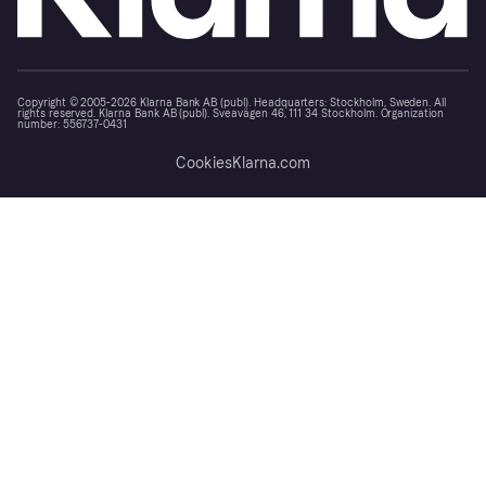
Copyright © 2005-2026 Klarna Bank AB (publ). Headquarters: Stockholm, Sweden. All
rights reserved. Klarna Bank AB (publ). Sveavägen 46, 111 34 Stockholm. Organization
number: 556737-0431
Cookies
Klarna.com