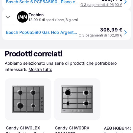
Bosch Serie 6 PCP6A5I90 , Piano cottura a gas, 60 cm, Acciaio inox
O 3 pagamenti di 96,90 €
Techinn
13,99 € di spedizione
,
8 giorni
308,99 €
Bosch Pcp6a5i90 Gas Hob Argento One Size / EU Plug 220V
O 3 pagamenti di 102,99 €
Prodotti correlati
Abbiamo selezionato una serie di prodotti che potrebbero 
interessarti.
Mostra tutto
Candy CHW6BRX
Candy CHW6LBX
AEG HGB6440