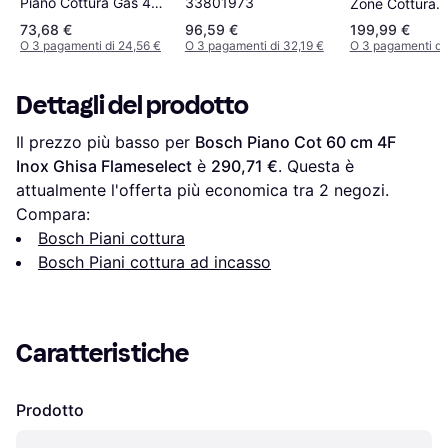
33801973
Piano Cottura Gas 4
Zone Cottura
Zone 60 cm
594x510 mm
73,68 €
96,59 €
199,99 €
O 3 pagamenti di 24,56 €
O 3 pagamenti di 32,19 €
O 3 pagamenti di
Dettagli del prodotto
Il prezzo più basso per 
Bosch Piano Cot 60 cm 4F 
Inox Ghisa Flameselect
 è 
290,71 €
. Questa è 
attualmente l'offerta più economica tra 
2
 negozi.
Compara:
Bosch Piani cottura
Bosch Piani cottura ad incasso
Caratteristiche
Prodotto