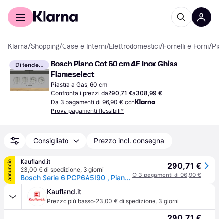
Per il tuo shopping
Per le aziende
Klarna
/
Shopping
/
Case e Interni
/
Elettrodomestici
/
Fornelli e Forni
/
Pi
Bosch Piano Cot 60 cm 4F Inox Ghisa 
Di tendenza
Flameselect
Piastra a Gas, 60 cm
Confronta i prezzi da
290,71 €
a
308,99 €
Da 3 pagamenti di 96,90 € con
Prova pagamenti flessibili*
Consigliato
Prezzo incl. consegna
Kaufland.it
annuncio
290,71 €
23,00 € di spedizione
,
3 giorni
O 3 pagamenti di 96,90 €
Bosch Serie 6 PCP6A5I90 , Piano cottura a gas, 60 cm, Acciaio inox
Kaufland.it
·
Prezzo più basso
23,00 € di spedizione
,
3 giorni
290,71 €