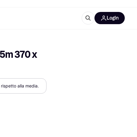
Login
Approfondimenti
ure per ufficio
re
Cos'è Klarna?
5m 370 x 
 rispetto alla media.
categorie