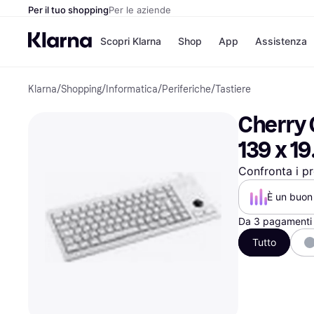
Per il tuo shopping
Per le aziende
Scopri Klarna
Shop
App
Assistenza
Klarna
/
Shopping
/
Informatica
/
Periferiche
/
Tastiere
Opzioni di pagame
Negozi
Opzioni di pagamen
Booking.c
Cherry 
Paga ora
Unieuro
Paga in 3 rate
Media Wor
139 x 1
Paga dopo 30 giorni
eBay
Finanziamento
Zalando
Confronta i pr
È un buon 
Elenco negozi
Da 3 pagamenti 
Tutto