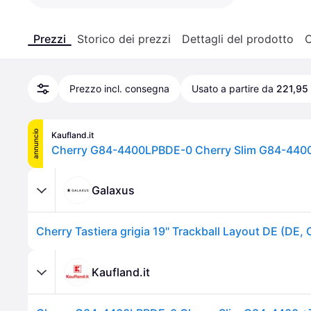
Prezzi
Storico dei prezzi
Dettagli del prodotto
C
Prezzo incl. consegna
Usato a partire da
221,95
annuncio
Kaufland.it
Cherry G84-4400LPBDE-0 Cherry Slim G84-4400 
Galaxus
Kaufland.it