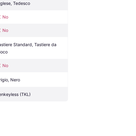
nglese, Tedesco
No
No
astiere Standard, Tastiere da 
ioco
No
rigio, Nero
enkeyless (TKL)