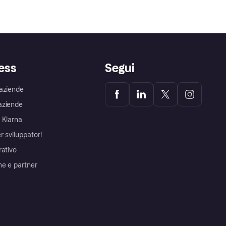
ess
Segui
aziende
aziende
 Klarna
r sviluppatori
rativo
me e partner