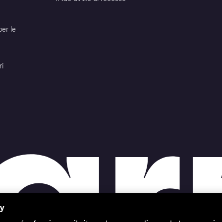
per le
ri
cy