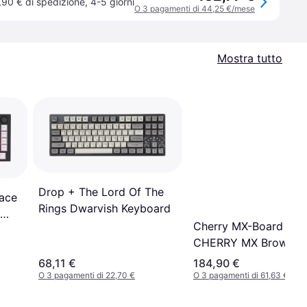
,90 € di spedizione
,
4-5 giorni
O 3 pagamenti di 44,25 €/mese
Mostra tutto
Drop + The Lord Of The
ace
Rings Dwarvish Keyboard
Cherry MX-Board 8.0
CHERRY MX Brown
(English)
68,11 €
184,90 €
O 3 pagamenti di 22,70 €
O 3 pagamenti di 61,63 €