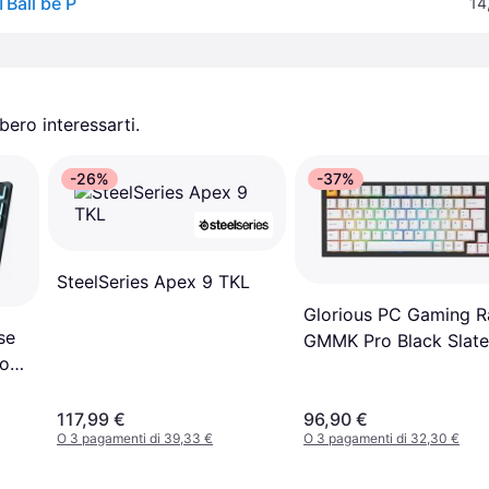
Ball be P
14
ero interessarti.
-26%
-37%
SteelSeries Apex 9 TKL
Glorious PC Gaming R
se
GMMK Pro Black Slate
do
Keyboard
117,99 €
96,90 €
O 3 pagamenti di 39,33 €
O 3 pagamenti di 32,30 €