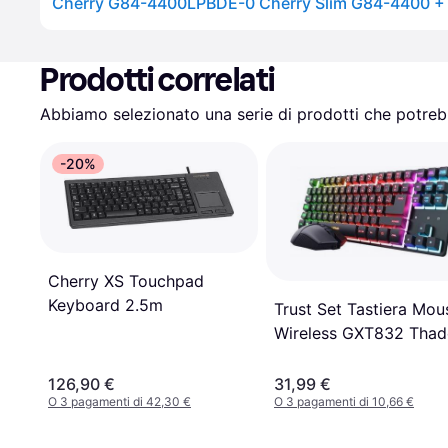
Cherry G84-4400LPBDE-0 Cherry Slim G84-4400 +T
Prodotti correlati
Abbiamo selezionato una serie di prodotti che potrebb
-20%
Cherry XS Touchpad
Keyboard 2.5m
Trust Set Tastiera Mou
Wireless GXT832 Tha
Combo
126,90 €
31,99 €
O 3 pagamenti di 42,30 €
O 3 pagamenti di 10,66 €