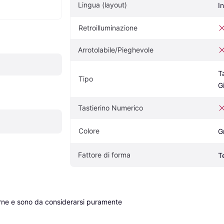
Lingua (layout)
I
Retroilluminazione
Arrotolabile/Pieghevole
T
Tipo
G
Tastierino Numerico
Colore
G
Fattore di forma
T
erne e sono da considerarsi puramente 