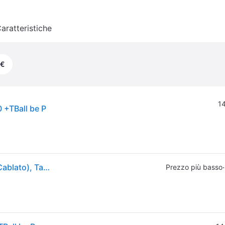
aratteristiche
 €
14
+TBall be P
Cherry Tastiera grigia 19" Trackball Layout DE (DE, Cablato), Tastiera, Grigio
·
Prezzo più basso