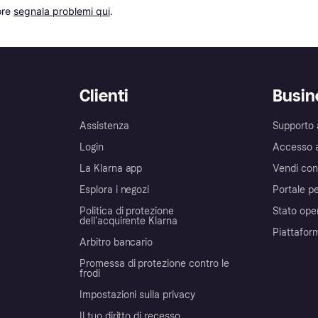
re 
segnala problemi qui
.
Clienti
Busin
Assistenza
Supporto 
Login
Accesso 
La Klarna app
Vendi con
Esplora i negozi
Portale pe
Politica di protezione
Stato ope
dell'acquirente Klarna
Piattafor
Arbitro bancario
Promessa di protezione contro le
frodi
Impostazioni sulla privacy
Il tuo diritto di recesso