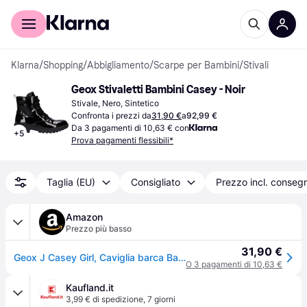
Per il tuo shopping
Per le aziende
Klarna
/
Shopping
/
Abbigliamento
/
Scarpe per Bambini
/
Stivali
Geox Stivaletti Bambini Casey - Noir
Stivale, Nero, Sintetico
Confronta i prezzi da
31,90 €
a
92,99 €
Da 3 pagamenti di 10,63 € con
+
5
Prova pagamenti flessibili*
Taglia (EU)
Consigliato
Prezzo incl. conseg
Amazon
Prezzo più basso
31,90 €
Geox J Casey Girl, Caviglia barca Bambine e ragazze, Nero (Black), 39 EU
O 3 pagamenti di 10,63 €
Kaufland.it
3,99 € di spedizione
,
7 giorni