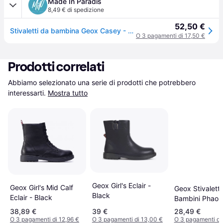
Made In Paradis
8,49 € di spedizione
52,50 €
Stivaletti da bambina Geox Casey - Noir - 31
O 3 pagamenti di 17,50 €
Prodotti correlati
Abbiamo selezionato una serie di prodotti che potrebbero 
interessarti.
Mostra tutto
Geox Girl's Eclair -
Geox Girl's Mid Calf
Geox Stivaletti
Black
Eclair - Black
Bambini Phaola
38,89 €
39 €
28,49 €
O 3 pagamenti di 12,96 €
O 3 pagamenti di 13,00 €
O 3 pagamenti di