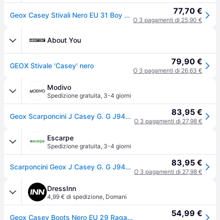
77,70 €
Geox Casey Stivali Nero EU 31 Boy Nero EU 31
O 3 pagamenti di 25,90 €
About You
79,90 €
GEOX Stivale 'Casey' nero
O 3 pagamenti di 26,63 €
Modivo
Spedizione gratuita
,
3-4 giorni
83,95 €
Geox Scarponcini J Casey G. G J9420G 000HH C9999 S Nero
O 3 pagamenti di 27,98 €
Escarpe
Spedizione gratuita
,
3-4 giorni
83,95 €
Scarponcini Geox J Casey G. G J9420G 000HH C9999 S Nero
O 3 pagamenti di 27,98 €
DressInn
4,99 € di spedizione
,
Domani
54,99 €
Geox Casey Boots Nero EU 29 Ragazza