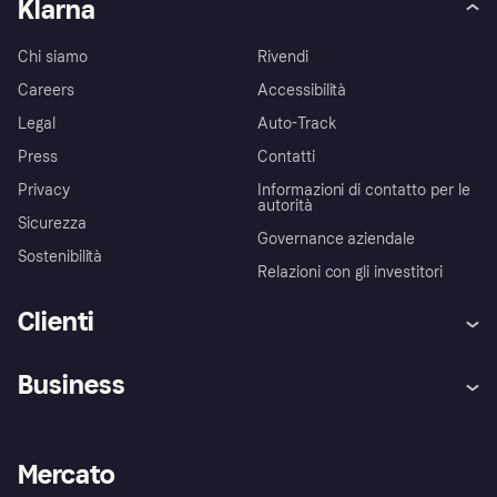
Klarna
Chi siamo
Rivendi
Careers
Accessibilità
Legal
Auto-Track
Press
Contatti
Privacy
Informazioni di contatto per le
autorità
Sicurezza
Governance aziendale
Sostenibilità
Relazioni con gli investitori
Clienti
Assistenza
Arbitro bancario
Business
Login
Promessa di protezione contro
le frodi
Supporto aziende
Portale per sviluppatori
La Klarna app
Impostazioni sulla privacy
Accesso aziende
Stato operativo
Mercato
Esplora i negozi
Il tuo diritto di recesso