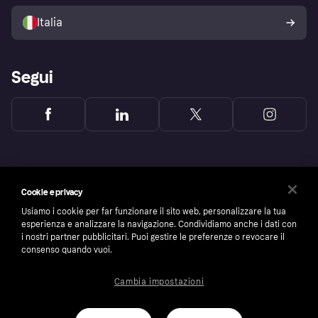
Vendi con Klarna
Piattaforme e partner
Politica di protezione
dell'acquirente Klarna
Italia
Segui
Cookie e privacy
Usiamo i cookie per far funzionare il sito web, personalizzare la tua
esperienza e analizzare la navigazione. Condividiamo anche i dati con
i nostri partner pubblicitari. Puoi gestire le preferenze o revocare il
consenso quando vuoi.
Cambia impostazioni
Copyright © 2005-2026 Klarna Bank AB (publ). Headquarters: Stockholm, Sweden. All
rights reserved. Klarna Bank AB (publ). Sveavägen 46, 111 34 Stockholm. Organization
number: 556737-0431