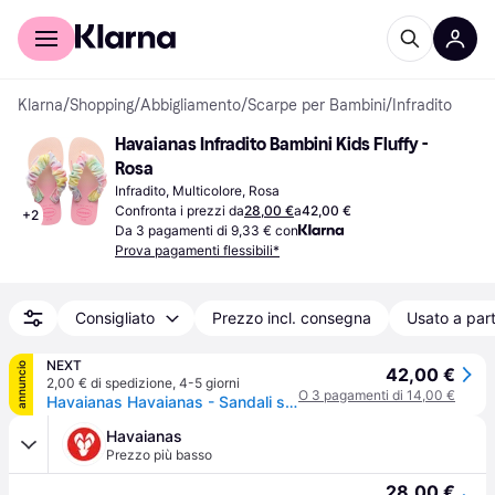
Per il tuo shopping
Per le aziende
Klarna
/
Shopping
/
Abbigliamento
/
Scarpe per Bambini
/
Infradito
Havaianas Infradito Bambini Kids Fluffy - 
Rosa
Infradito, Multicolore, Rosa
Confronta i prezzi da
28,00 €
a
42,00 €
+
2
Da 3 pagamenti di 9,33 € con
Prova pagamenti flessibili*
Consigliato
Prezzo incl. consegna
Usato a part
NEXT
annuncio
42,00 €
2,00 € di spedizione
,
4-5 giorni
O 3 pagamenti di 14,00 €
Havaianas Havaianas - Sandali soffice
Havaianas
Prezzo più basso
28,00 €