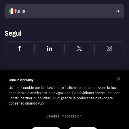
Vendi con Klarna
Piattaforme e partner
Politica di protezione
dell'acquirente Klarna
Italia
Segui
Cookie e privacy
Usiamo i cookie per far funzionare il sito web, personalizzare la tua
esperienza e analizzare la navigazione. Condividiamo anche i dati con
i nostri partner pubblicitari. Puoi gestire le preferenze o revocare il
consenso quando vuoi.
Cambia impostazioni
Copyright © 2005-2026 Klarna Bank AB (publ). Headquarters: Stockholm, Sweden. All
rights reserved. Klarna Bank AB (publ). Sveavägen 46, 111 34 Stockholm. Organization
number: 556737-0431