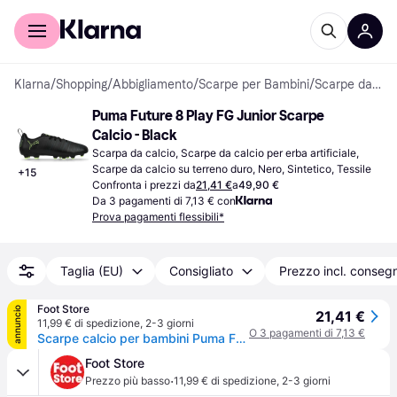
Per il tuo shopping
Per le aziende
Klarna
/
Shopping
/
Abbigliamento
/
Scarpe per Bambini
/
Scarpe da calcio
Puma Future 8 Play FG Junior Scarpe 
Calcio - Black
Scarpa da calcio, Scarpe da calcio per erba artificiale, 
Scarpe da calcio su terreno duro, Nero, Sintetico, Tessile
+
15
Confronta i prezzi da
21,41 €
a
49,90 €
Da 3 pagamenti di 7,13 € con
Prova pagamenti flessibili*
Taglia (EU)
Consigliato
Prezzo incl. conseg
Foot Store
annuncio
21,41 €
11,99 € di spedizione
,
2-3 giorni
O 3 pagamenti di 7,13 €
Scarpe calcio per bambini Puma Future 8 Play FG/AG
Foot Store
·
Prezzo più basso
11,99 € di spedizione
,
2-3 giorni