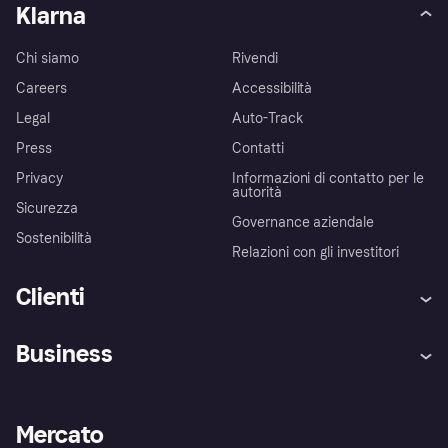
Klarna
Chi siamo
Rivendi
Careers
Accessibilità
Legal
Auto-Track
Press
Contatti
Privacy
Informazioni di contatto per le
autorità
Sicurezza
Governance aziendale
Sostenibilità
Relazioni con gli investitori
Clienti
Assistenza
Arbitro bancario
Business
Login
Promessa di protezione contro
le frodi
Supporto aziende
Portale per sviluppatori
La Klarna app
Impostazioni sulla privacy
Accesso aziende
Stato operativo
Mercato
Esplora i negozi
Il tuo diritto di recesso