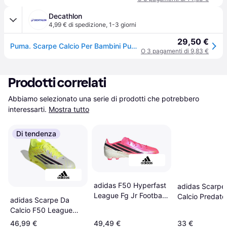
Decathlon
4,99 € di spedizione
,
1-3 giorni
29,50 €
Puma. Scarpe Calcio Per Bambini Puma Future 8 Play Fg/ag Scarpe Calcio Ritiro Gratis - nero - 38 (UK 5)
O 3 pagamenti di 9,83 €
Prodotti correlati
Abbiamo selezionato una serie di prodotti che potrebbero 
interessarti.
Mostra tutto
Di tendenza
adidas F50 Hyperfast
adidas Scarpe
League Fg Jr Football
Calcio Predato
adidas Scarpe Da
Boots - Rosa
Con Linguetta
Calcio F50 League
Ripiegabile - N
Firm Ground Multi
46,99 €
49,49 €
33 €
Biancorosso