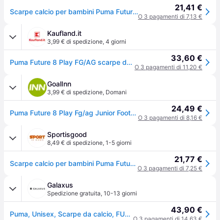
21,41 €
Scarpe calcio per bambini Puma Future 8 Play FG/AG
O 3 pagamenti di 7,13 €
Kaufland.it
3,99 € di spedizione
,
4 giorni
33,60 €
Puma Future 8 Play FG/AG scarpe da calcio bambini
O 3 pagamenti di 11,20 €
GoalInn
3,99 € di spedizione
,
Domani
24,49 €
Puma Future 8 Play Fg/ag Junior Football Boots Nero EU 37 1/2 Bambini
O 3 pagamenti di 8,16 €
Sportisgood
8,49 € di spedizione
,
1-5 giorni
21,77 €
Scarpe calcio per bambini Puma Future 8 Play FG/AG - Noir
O 3 pagamenti di 7,25 €
Galaxus
Spedizione gratuita
,
10-13 giorni
43,90 €
Puma, Unisex, Scarpe da calcio, FUTURE 8 PLAY FG/AG Jr (37, 37.5), Nero, Giallo
O 3 pagamenti di 14,63 €