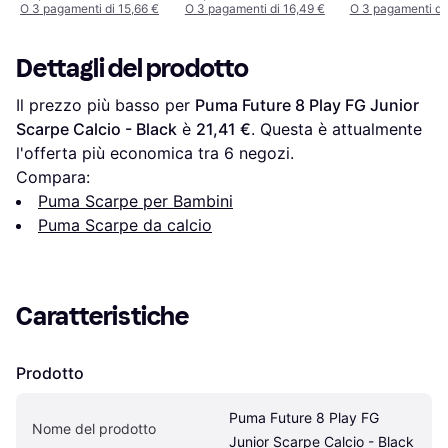
Ground JR9014 -
O 3 pagamenti di 15,66 €
O 3 pagamenti di 16,49 €
O 3 pagamenti di
Giallo
Dettagli del prodotto
Il prezzo più basso per 
Puma Future 8 Play FG Junior 
Scarpe Calcio - Black
 è 
21,41 €
. Questa è attualmente 
l'offerta più economica tra 
6
 negozi.
Compara:
Puma Scarpe per Bambini
Puma Scarpe da calcio
Caratteristiche
Prodotto
Puma Future 8 Play FG 
Nome del prodotto
Junior Scarpe Calcio - Black