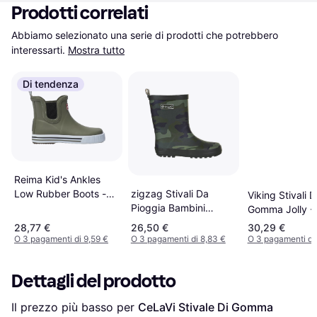
Prodotti correlati
Abbiamo selezionato una serie di prodotti che potrebbero 
interessarti.
Mostra tutto
Di tendenza
Reima Kid's Ankles
Low Rubber Boots -
zigzag Stivali Da
Viking Stivali D
Greyish Green
Pioggia Bambini
Gomma Jolly -
Gemus - Vert
Oliva
28,77 €
26,50 €
30,29 €
O 3 pagamenti di 9,59 €
O 3 pagamenti di 8,83 €
O 3 pagamenti di
Dettagli del prodotto
Il prezzo più basso per 
CeLaVi Stivale Di Gomma 