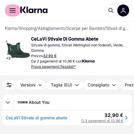
Per il tuo shopping
Per le aziende
Klarna
/
Shopping
/
Abbigliamento
/
Scarpe per Bambini
/
Stivali di gomma
CeLaVi Stivale Di Gomma Abete
Stivale di gomma, Stivali Wellington non foderati, Verde, 
Gomma
Prezzo
32,90 €
+
2
Da 3 pagamenti di 10,96 € con
Prova pagamenti flessibili*
Versioni
Taglia (EU)
Consigliato
Prez
About You
32,90 €
CeLaVi Stivale di gomma abete
O 3 pagamenti di 10,96 €