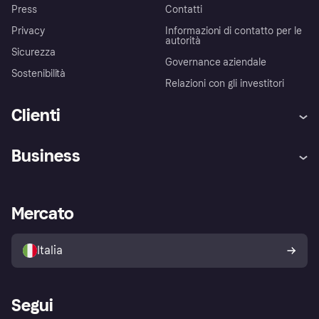
Press
Contatti
Privacy
Informazioni di contatto per le
autorità
Sicurezza
Governance aziendale
Sostenibilità
Relazioni con gli investitori
Clienti
Assistenza
Arbitro bancario
Business
Login
Promessa di protezione contro
le frodi
Supporto aziende
Portale per sviluppatori
La Klarna app
Impostazioni sulla privacy
Accesso aziende
Stato operativo
Mercato
Esplora i negozi
Il tuo diritto di recesso
Vendi con Klarna
Piattaforme e partner
Politica di protezione
dell'acquirente Klarna
Italia
Segui