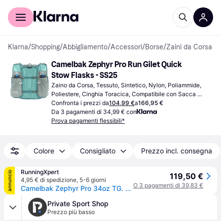
Per il tuo shopping
Per le aziende
Klarna
/
Shopping
/
Abbigliamento
/
Accessori
/
Borse
/
Zaini da Corsa
Camelbak Zephyr Pro Run Gilet Quick 
Stow Flasks - SS25
Zaino da Corsa, Tessuto, Sintetico, Nylon, Poliammide, 
Poliestere, Cinghia Toracica, Compatibile con Sacca 
d'Idratazione
Confronta i prezzi da
104,99 €
a
166,95 €
Da 3 pagamenti di 34,99 € con
Prova pagamenti flessibili*
Colore
Consigliato
Prezzo incl. consegna
RunningXpert
annuncio
119,50 €
4,95 € di spedizione
,
5-6 giorni
O 3 pagamenti di 39,83 €
Camelbak Zephyr Pro 34oz TG. ONE SIZE Uomo Blu Zaini e borse
Private Sport Shop
Prezzo più basso