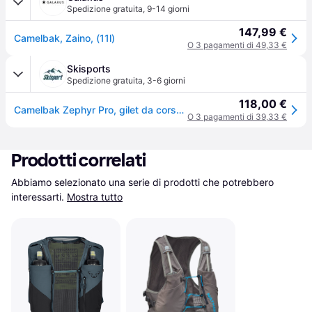
Spedizione gratuita
,
9-14 giorni
147,99 €
Camelbak, Zaino, (11l)
O 3 pagamenti di 49,33 €
Skisports
Spedizione gratuita
,
3-6 giorni
118,00 €
Camelbak Zephyr Pro, gilet da corsa, blu - Galaxy Blue
O 3 pagamenti di 39,33 €
Prodotti correlati
Abbiamo selezionato una serie di prodotti che potrebbero 
interessarti.
Mostra tutto