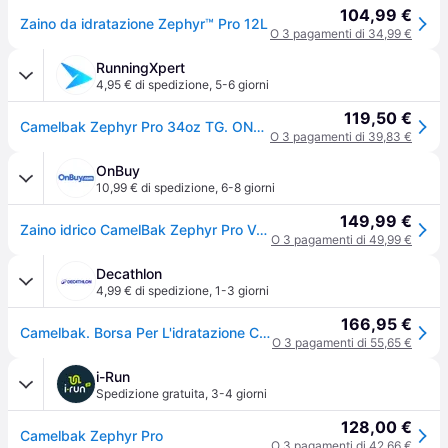
104,99 €
Zaino da idratazione Zephyr™ Pro 12L
O 3 pagamenti di 34,99 €
RunningXpert
4,95 € di spedizione
,
5-6 giorni
119,50 €
Camelbak Zephyr Pro 34oz TG. ONE SIZE Uomo Blu Zaini e borse
O 3 pagamenti di 39,83 €
OnBuy
10,99 € di spedizione
,
6-8 giorni
149,99 €
Zaino idrico CamelBak Zephyr Pro Vest con borracce Quick Stow, gilet da corsa, tasca sicura per telefono, spazio per attrezzi e carburante
O 3 pagamenti di 49,99 €
Decathlon
4,99 € di spedizione
,
1-3 giorni
166,95 €
Camelbak. Borsa Per L'idratazione Camelbak Zephir Pro Sacca D Acqua Ritiro Gratis - blu - NO SIZE
O 3 pagamenti di 55,65 €
i-Run
Spedizione gratuita
,
3-4 giorni
128,00 €
Camelbak Zephyr Pro
O 3 pagamenti di 42,66 €