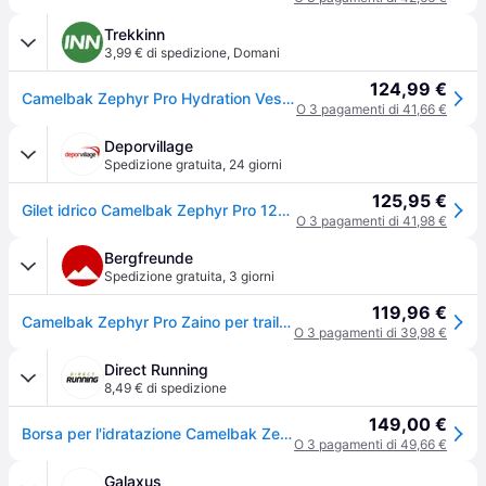
Trekkinn
3,99 € di spedizione
,
Domani
124,99 €
Camelbak Zephyr Pro Hydration Vest 1l Blu
O 3 pagamenti di 41,66 €
Deporvillage
Spedizione gratuita
,
24 giorni
125,95 €
Gilet idrico Camelbak Zephyr Pro 12L blu - Blue
O 3 pagamenti di 41,98 €
Bergfreunde
Spedizione gratuita
,
3 giorni
119,96 €
Camelbak Zephyr Pro Zaino per trail running turchese - Turchese
O 3 pagamenti di 39,98 €
Direct Running
8,49 € di spedizione
149,00 €
Borsa per l'idratazione Camelbak Zephir Pro - Bleu
O 3 pagamenti di 49,66 €
Galaxus