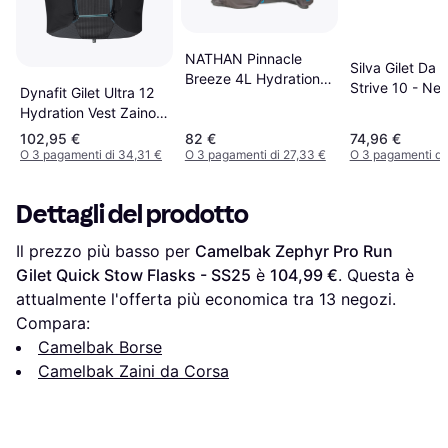
NATHAN Pinnacle
Silva Gilet Da 
Breeze 4L Hydration
Strive 10 - Ner
Dynafit Gilet Ultra 12
Bag - Grey Blue
Hydration Vest Zaino -
Grigio Scuro Nero
102,95 €
82 €
74,96 €
O 3 pagamenti di 34,31 €
O 3 pagamenti di 27,33 €
O 3 pagamenti di
Dettagli del prodotto
Il prezzo più basso per 
Camelbak Zephyr Pro Run 
Gilet Quick Stow Flasks - SS25
 è 
104,99 €
. Questa è 
attualmente l'offerta più economica tra 
13
 negozi.
Compara:
Camelbak Borse
Camelbak Zaini da Corsa