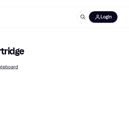
Login
Approfondimenti
ure per ufficio
re
Cos'è Klarna?
tridge
ateboard
categorie