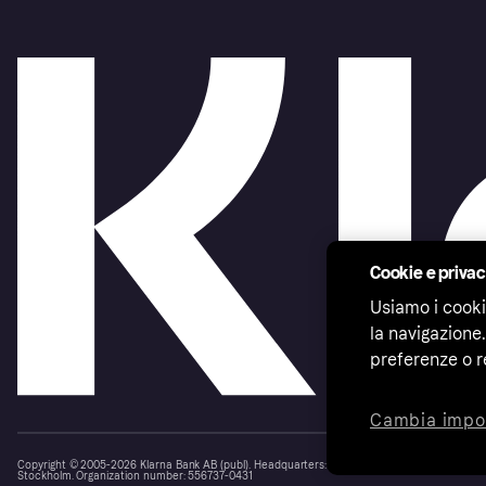
Cookie e priva
Usiamo i cooki
la navigazione.
preferenze o r
Cambia impo
Copyright © 2005-2026 Klarna Bank AB (publ). Headquarters: Stockholm, Sweden. All rights r
Stockholm. Organization number: 556737-0431