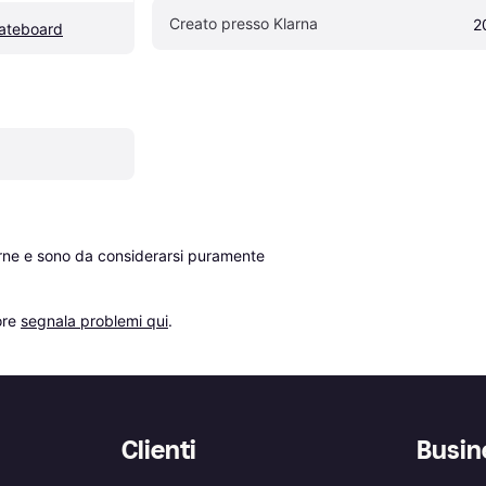
Creato presso Klarna
2
kateboard
erne e sono da considerarsi puramente 
re 
segnala problemi qui
.
Clienti
Busin