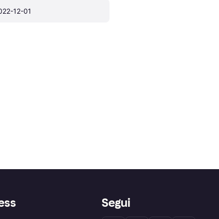
022-12-01
ess
Segui