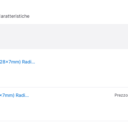
aratteristiche
Enduro Cuscinetto mozzo BB MR 17287 LLB (17x28x7mm) Radiale ABEC-3 (C3)
Enduro Cuscinetto mozzo BB MR 17287 LLB (17x28x7mm) Radiale ABEC-3 (C3)
Prezzo