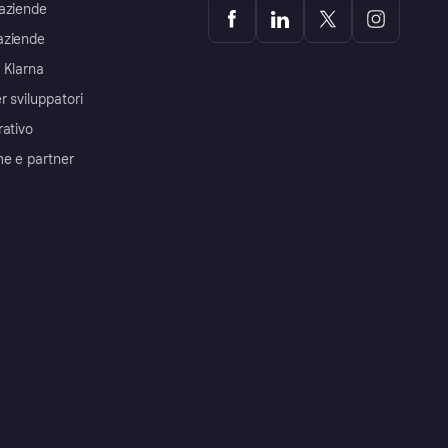
aziende
aziende
 Klarna
r sviluppatori
rativo
me e partner