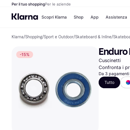
Per il tuo shopping
Per le aziende
Scopri Klarna
Shop
App
Assistenza
Klarna
/
Shopping
/
Sport e Outdoor
/
Skateboard & Inline
/
Skatebo
Opzioni di pagame
Negozi
Opzioni di pagamen
Booking.c
Enduro 
Paga ora
Unieuro
-15%
Paga in 3 rate
Media Wor
Cuscinetti
Paga dopo 30 giorni
eBay
Finanziamento
Zalando
Confronta i pr
Da 3 pagamenti 
Tutto
Elenco negozi