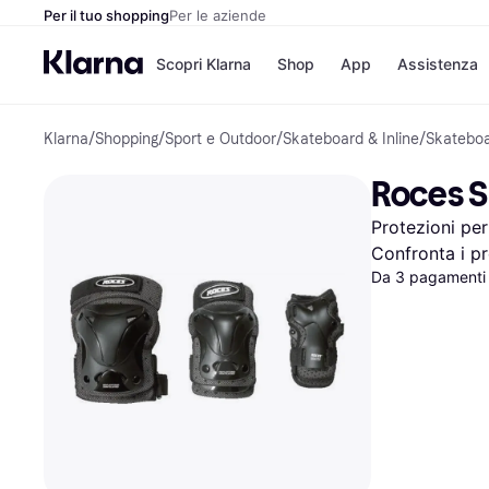
Per il tuo shopping
Per le aziende
Scopri Klarna
Shop
App
Assistenza
Klarna
/
Shopping
/
Sport e Outdoor
/
Skateboard & Inline
/
Skatebo
Opzioni di pagame
Negozi
Opzioni di pagamen
Booking.c
Roces S
Paga ora
Unieuro
Paga in 3 rate
Media Wor
Protezioni pe
Paga dopo 30 giorni
eBay
Finanziamento
Zalando
Confronta i pr
Da 3 pagamenti 
Elenco negozi