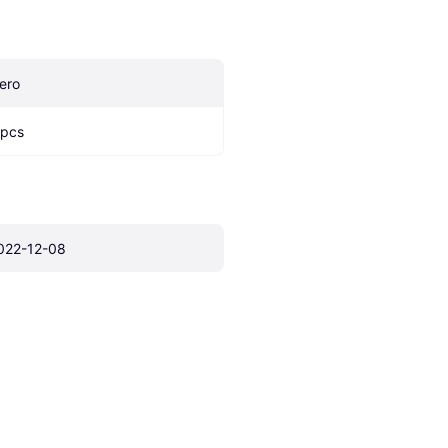
ero
 pcs
022-12-08