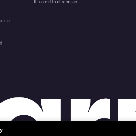
Il tuo diritto di recesso
per le
ri
cy