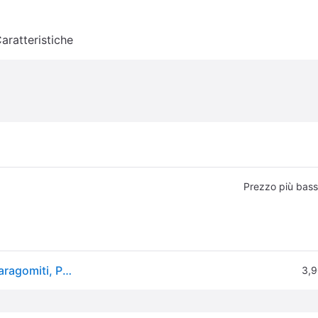
aratteristiche
Prezzo più bas
Roces, Abbigliamento protettivo, (S, Ginocchiere, Paragomiti, Polsiere protettive, 6 pezzi)
3,9