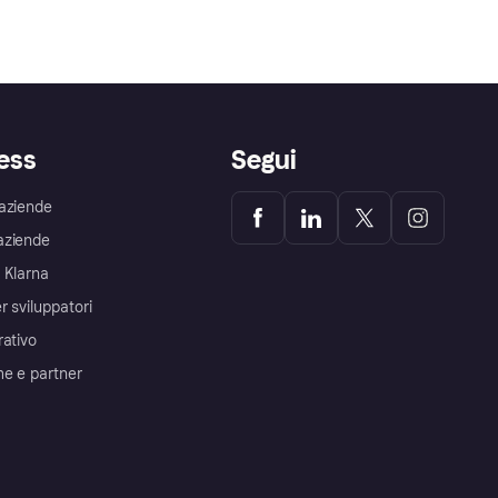
ess
Segui
aziende
aziende
 Klarna
r sviluppatori
rativo
me e partner