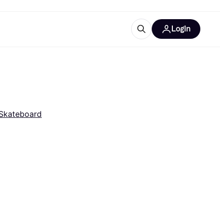
Login
Approfondimenti
ure per ufficio
re
Cos'è Klarna?
 Skateboard
categorie