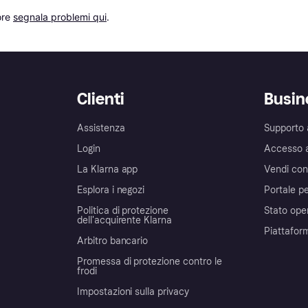
re 
segnala problemi qui
.
Clienti
Busin
Assistenza
Supporto 
Login
Accesso 
La Klarna app
Vendi con
Esplora i negozi
Portale pe
Politica di protezione
Stato ope
dell'acquirente Klarna
Piattafor
Arbitro bancario
Promessa di protezione contro le
frodi
Impostazioni sulla privacy