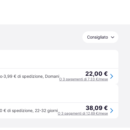
Consigliato
22,00 €
·
so
3,99 € di spedizione
,
Domani
O 3 pagamenti di 7,33 €/mese
38,09 €
0 € di spedizione
,
22-32 giorni
O 3 pagamenti di 12,69 €/mese