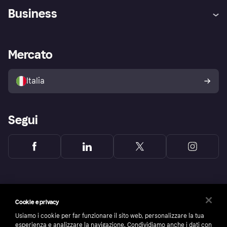
Assistenza
Arbitro bancario
Business
Login
Promessa di protezione contro
le frodi
Supporto aziende
Portale per sviluppatori
La Klarna app
Impostazioni sulla privacy
Accesso aziende
Stato operativo
Mercato
Esplora i negozi
Il tuo diritto di recesso
Vendi con Klarna
Piattaforme e partner
Politica di protezione
dell'acquirente Klarna
Italia
Segui
Cookie e privacy
Usiamo i cookie per far funzionare il sito web, personalizzare la tua
esperienza e analizzare la navigazione. Condividiamo anche i dati con