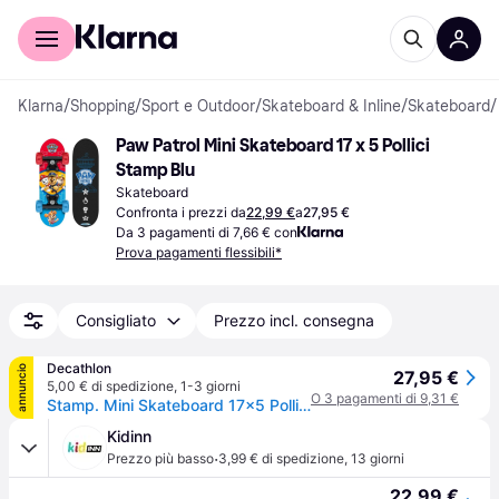
Per il tuo shopping
Per le aziende
Klarna
/
Shopping
/
Sport e Outdoor
/
Skateboard & Inline
/
Skateboard
/
Paw Patrol Mini Skateboard 17 x 5 Pollici 
Stamp Blu
Skateboard
Confronta i prezzi da
22,99 €
a
27,95 €
Da 3 pagamenti di 7,66 € con
Prova pagamenti flessibili*
Consigliato
Prezzo incl. consegna
Decathlon
annuncio
27,95 €
5,00 € di spedizione
,
1-3 giorni
O 3 pagamenti di 9,31 €
Stamp. Mini Skateboard 17x5 Pollici Paw Patrol Skateboard Ritiro Gratis - blu - 17"
Kidinn
·
Prezzo più basso
3,99 € di spedizione
,
13 giorni
22,99 €