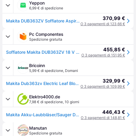
Yeppon
6,99 € di spedizione
370,99 €
Makita DUB363ZV Soffiatore Aspiratore a Batteria 36V (2x18V) Motore Brushless Sacco 50 L Tecnologia XPT colore Blu Nero
O 3 pagamenti di 123,66 €
Pc Componentes
Spedizione gratuita
455,85 €
Soffiatore Makita DUB363ZV 18 V 860 W cordless nero blu
O 3 pagamenti di 151,95 €
Bricoinn
5,99 € di spedizione
,
Domani
329,99 €
Makita Dub363zv Electric Leaf Blower Argento One Size / EU Plug 220V
O 3 pagamenti di 109,99 €
Elektro4000.de
7,98 € di spedizione
,
10 giorni
446,43 €
Makita Akku-Laubbläser/Sauger DUB363ZV
O 3 pagamenti di 148,81 €
Manutan
Spedizione gratuita