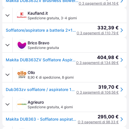
Makita DUB363ZV Brushless Blower, 36 V
O 3 pagamenti di 94,16 €
Kaufland.it
Spedizione gratuita
,
3-4 giorni
332,39 €
Soffiatore/aspiratore a batteria 2x18V | senza batteria senza caricabatterie
O 3 pagamenti di 110,79 €
Brico Bravo
Spedizione gratuita
404,98 €
Makita DUB363ZV Soffiatore Aspiratore a Batteria 36V (2x18V) Motore Brushless Sacco 50 L Tecnologia XPT colore Blu Nero
O 3 pagamenti di 134,99 €
Ollo
8,90 € di spedizione
,
8 giorni
319,70 €
Dub363zv soffiatore / aspiratore 18 v
O 3 pagamenti di 106,56 €
Agrieuro
Spedizione gratuita
,
4 giorni
295,00 €
Makita DUB363 - Soffiatore aspiratore a batteria - SENZA BATTERIE E CARICABATTERIE
O 3 pagamenti di 98,33 €