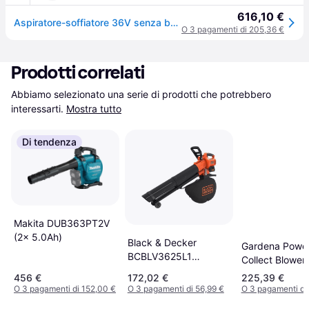
616,10 €
Aspiratore-soffiatore 36V senza batteria DUB363ZV - Makita,
O 3 pagamenti di 205,36 €
Prodotti correlati
Abbiamo selezionato una serie di prodotti che potrebbero 
interessarti.
Mostra tutto
Di tendenza
Makita DUB363PT2V
(2x 5.0Ah)
Black & Decker
Gardena Power
BCBLV3625L1
Collect Blower
(1x2.5Ah)
Vacuum (1x4.0
456 €
172,02 €
225,39 €
O 3 pagamenti di 152,00 €
O 3 pagamenti di 56,99 €
O 3 pagamenti di