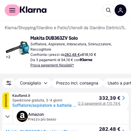
Per il tuo shopping
Per le aziende
Klarna
/
Shopping
/
Giardino e Patio
/
Utensili da Giardino Elettrici
/
Soffiatori
Makita DUB363ZV Solo
Soffiatore, Aspiratore, Imbracatura, Sminuzzatore, 
Raccoglitore
Confronta i prezzi da
282,48 €
a
616,10 €
+
2
Da 3 pagamenti di 94,16 € con
Prova pagamenti flessibili*
Consigliato
Prezzo incl. consegna
Usato a part
Kaufland.it
annuncio
332,39 €
Spedizione gratuita
,
3-4 giorni
O 3 pagamenti di 110,79 €
Soffiatore/aspiratore a batteria 2x18V | senza batteria senza caricabatterie
Amazon
Prezzo più basso
282,48 €