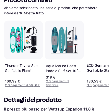
Prodotti correlati
Abbiamo selezionato una serie di prodotti che potrebbero 
interessarti.
Mostra tutto
ECD Germany 
Thunder Tavola Sup
Aqua Marina Beast
Gonfiabile Sta
Gonfiabile Flami
Paddle Surf Set 10´6
Paddle Board
320cm 15 PSI
´´
319 €
169,99 €
180,53 €
O 3 pagamenti di
O 3 pagamenti di 56,66 €
106,33 €
O 3 pagamenti di
Dettagli del prodotto
Il prezzo più basso per 
Wattsup Espadon 11.8
 è 