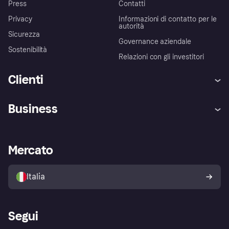
Press
Contatti
Privacy
Informazioni di contatto per le
autorità
Sicurezza
Governance aziendale
Sostenibilità
Relazioni con gli investitori
Clienti
Assistenza
Arbitro bancario
Business
Login
Promessa di protezione contro
le frodi
Supporto aziende
Portale per sviluppatori
La Klarna app
Impostazioni sulla privacy
Accesso aziende
Stato operativo
Mercato
Esplora i negozi
Il tuo diritto di recesso
Vendi con Klarna
Piattaforme e partner
Politica di protezione
dell'acquirente Klarna
Italia
Segui