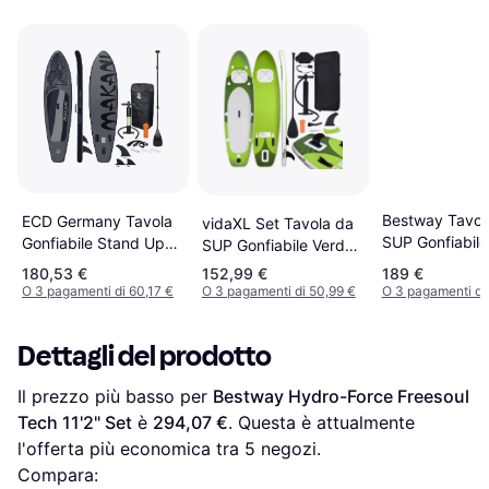
Bestway Tavol
ECD Germany Tavola
vidaXL Set Tavola da
SUP Gonfiabile
Gonfiabile Stand Up
SUP Gonfiabile Verde
Force Huaka’i 
Paddle Board
300x76x10
180,53 €
152,99 €
189 €
O 3 pagamenti di 60,17 €
O 3 pagamenti di 50,99 €
O 3 pagamenti di
Dettagli del prodotto
Il prezzo più basso per 
Bestway Hydro-Force Freesoul 
Tech 11'2" Set
 è 
294,07 €
. Questa è attualmente 
l'offerta più economica tra 
5
 negozi.
Compara: