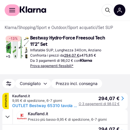
Per il tuo shopping
Per le aziende
Klarna
/
Shopping
/
Sport e Outdoor
/
Sport acquatici
/
Set SUP
Bestway Hydro-Force Freesoul Tech 
-13%
11'2" Set
Inflatable SUP, Lunghezza 340cm, Anziano
Confronta i prezzi da
294,07 €
a
475,85 €
+
5
Da 3 pagamenti di 98,02 € con
Prova pagamenti flessibili*
Consigliato
Prezzo incl. consegna
Kaufland.it
annuncio
294,07 €
9,95 € di spedizione
,
6-7 giorni
O 3 pagamenti di 98,02 €
OUTLET Bestway 65310 tavola da surf tavola da stand up paddle (SUP)
Kaufland.it
·
Prezzo più basso
9,95 € di spedizione
,
6-7 giorni
294,07 €