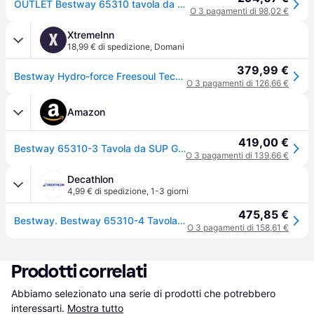
OUTLET Bestway 65310 tavola da surf tavola da stand up paddle (SUP)
O 3 pagamenti di 98,02 €
XtremeInn
X
18,99 € di spedizione
,
Domani
379,99 €
Bestway Hydro-force Freesoul Tech 11´0´´ Inflatable Paddle Surf Set Verde 335.3 cm / 89 cm
O 3 pagamenti di 126,66 €
Amazon
419,00 €
Bestway 65310-3 Tavola da SUP Gonfiabile Freesoul Tech, 340 x 89 x 15 cm
O 3 pagamenti di 139,66 €
Decathlon
4,99 € di spedizione
,
1-3 giorni
475,85 €
Bestway. Bestway 65310-4 Tavola Da Sup/kayak Gonfiabile Freesoul Tech Da 340x89 Cm Tavola Stand Up Paddle Ritiro Gratis - verde - Senza taglia
O 3 pagamenti di 158,61 €
Prodotti correlati
Abbiamo selezionato una serie di prodotti che potrebbero 
interessarti.
Mostra tutto