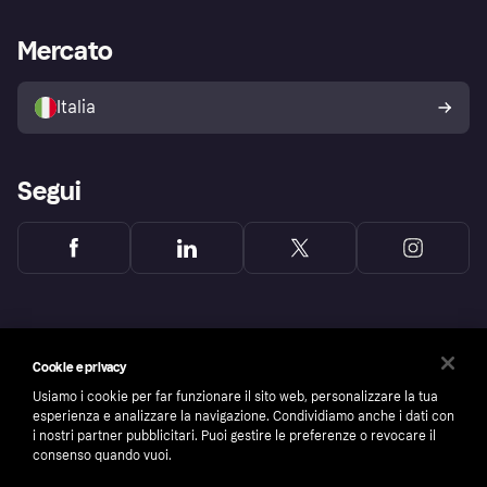
Supporto aziende
Portale per sviluppatori
La Klarna app
Impostazioni sulla privacy
Accesso aziende
Stato operativo
Mercato
Esplora i negozi
Il tuo diritto di recesso
Vendi con Klarna
Piattaforme e partner
Politica di protezione
dell'acquirente Klarna
Italia
Segui
Cookie e privacy
Usiamo i cookie per far funzionare il sito web, personalizzare la tua
esperienza e analizzare la navigazione. Condividiamo anche i dati con
i nostri partner pubblicitari. Puoi gestire le preferenze o revocare il
consenso quando vuoi.