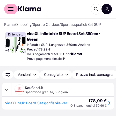
Per il tuo shopping
Per le aziende
Klarna
/
Shopping
/
Sport e Outdoor
/
Sport acquatici
/
Set SUP
vidaXL Inflatable SUP Board Set 360cm - 
Di tendenza
Green
Inflatable SUP, Lunghezza 360cm, Anziano
Prezzo
178,99 €
+
4
Da 3 pagamenti di 59,66 € con
Prova pagamenti flessibili*
Versioni
Consigliato
Prezzo incl. consegna
Kaufland.it
Spedizione gratuita
,
5-7 giorni
178,99 €
vidaXL SUP Board Set gonfiabile verde e bianco
O 3 pagamenti di 59,66 €