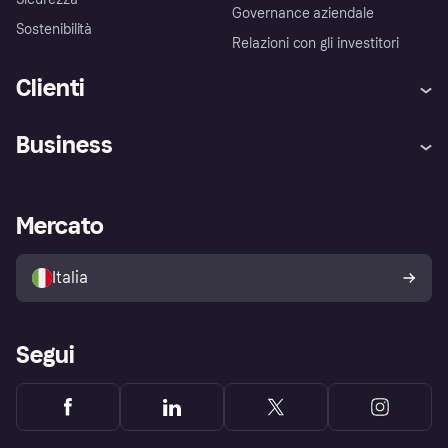
Governance aziendale
Sostenibilità
Relazioni con gli investitori
Clienti
Assistenza
Arbitro bancario
Business
Login
Promessa di protezione contro
le frodi
Supporto aziende
Portale per sviluppatori
La Klarna app
Impostazioni sulla privacy
Accesso aziende
Stato operativo
Mercato
Esplora i negozi
Il tuo diritto di recesso
Vendi con Klarna
Piattaforme e partner
Politica di protezione
dell'acquirente Klarna
Italia
Segui