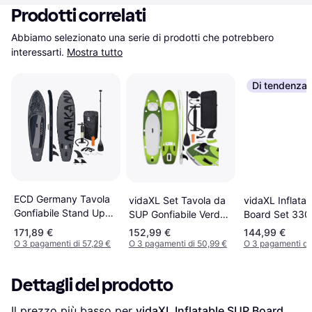
Prodotti correlati
Abbiamo selezionato una serie di prodotti che potrebbero 
interessarti.
Mostra tutto
Di tendenza
ECD Germany Tavola
vidaXL Set Tavola da
vidaXL Inflata
Gonfiabile Stand Up
SUP Gonfiabile Verde
Board Set 330
Paddle Board
300x76x10
Green
171,89 €
152,99 €
144,99 €
O 3 pagamenti di 57,29 €
O 3 pagamenti di 50,99 €
O 3 pagamenti di
Dettagli del prodotto
Il prezzo più basso per 
vidaXL Inflatable SUP Board 