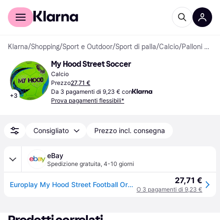
Per il tuo shopping
Per le aziende
Klarna
/
Shopping
/
Sport e Outdoor
/
Sport di palla
/
Calcio
/
Palloni da calcio
My Hood Street Soccer
Calcio
Prezzo
27,71 €
Da 3 pagamenti di 9,23 € con
+
3
Prova pagamenti flessibili*
Consigliato
Prezzo incl. consegna
eBay
Spedizione gratuita
,
4-10 giorni
27,71 €
Europlay My Hood Street Football Orange (302016)
O 3 pagamenti di 9,23 €