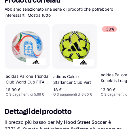
Prodotti correlati
Abbiamo selezionato una serie di prodotti che potrebbero 
interessarti.
Mostra tutto
-30%
adidas Pallone
adidas Pallone Trionda
adidas Calcio
Konektis Leag
Club World Cup FIFA
Starlancer Club Vert
26 - White/Vivid
16,99 €
18 €
13,99 €
Red/Glow Blue/Green
O 3 pagamenti di 5,66 €
O 3 pagamenti di 6,00 €
O 3 pagamenti di
Dettagli del prodotto
Il prezzo più basso per 
My Hood Street Soccer
 è 
27,71 €
. Questa è attualmente l'offerta più economica 