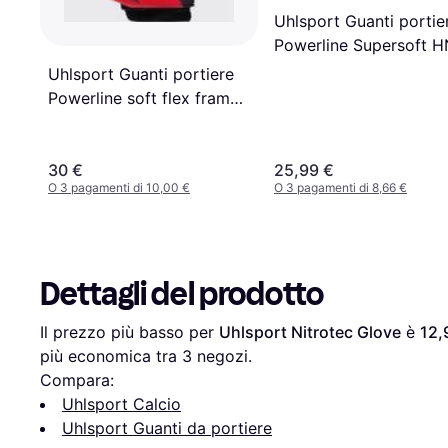
Uhlsport Guanti portie
Powerline Supersoft H
Noir
Uhlsport Guanti portiere
Powerline soft flex frame,
taglia black/red/white
30 €
25,99 €
O 3 pagamenti di 10,00 €
O 3 pagamenti di 8,66 €
Dettagli del prodotto
Il prezzo più basso per 
Uhlsport Nitrotec Glove
 è 
12,
più economica tra 
3
 negozi.
Compara:
Uhlsport Calcio
Uhlsport Guanti da portiere