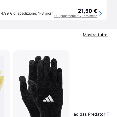
21,50 €
4,99 € di spedizione
,
1-3 giorni
O 3 pagamenti di 7,16 €/mese
Mostra tutto
adidas Predator Train