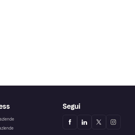
ess
Segui
aziende
aziende