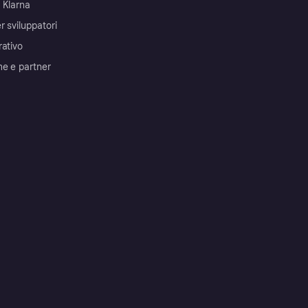
 Klarna
r sviluppatori
rativo
me e partner