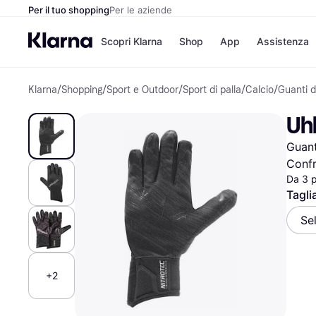
Per il tuo shopping
Per le aziende
Scopri Klarna
Shop
App
Assistenza
Klarna
/
Shopping
/
Sport e Outdoor
/
Sport di palla
/
Calcio
/
Guanti d
Opzioni di pagame
Negozi
Opzioni di pagamen
Booking.c
Uhl
Paga ora
Unieuro
Paga in 3 rate
Media Wor
Guant
Paga dopo 30 giorni
eBay
Finanziamento
Zalando
Confr
Da 3 
Tagli
Elenco negozi
Se
+2