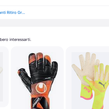
Uhlsport. Guanti Da Portiere Uhlsport Nitrofield Guanti Ritiro Gratis - nero - 7
ero interessarti.