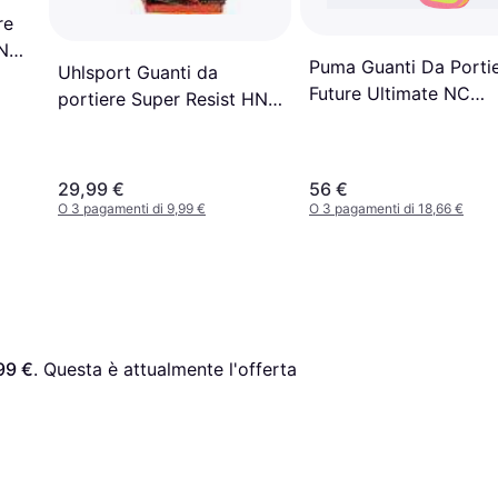
re
N
Puma Guanti Da Porti
Uhlsport Guanti da
Future Ultimate NC
portiere Super Resist HN
042064 01
Arancione
29,99 €
56 €
O 3 pagamenti di 9,99 €
O 3 pagamenti di 18,66 €
99 €
. Questa è attualmente l'offerta 