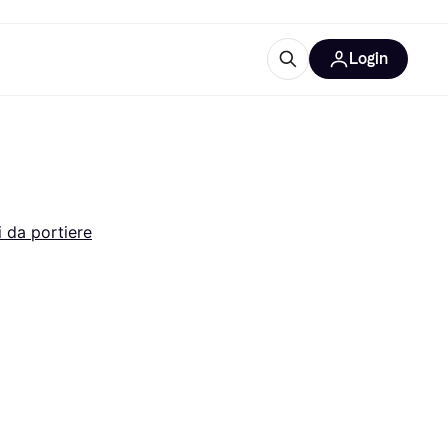
Login
Approfondimenti
ure per ufficio
re
Cos'è Klarna?
 da portiere
categorie