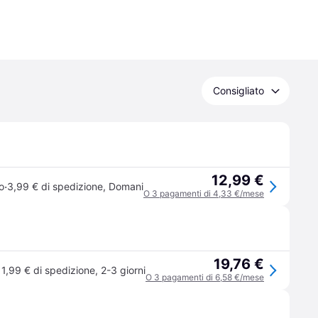
Consigliato
12,99 €
·
o
3,99 € di spedizione
,
Domani
O 3 pagamenti di 4,33 €/mese
19,76 €
11,99 € di spedizione
,
2-3 giorni
O 3 pagamenti di 6,58 €/mese