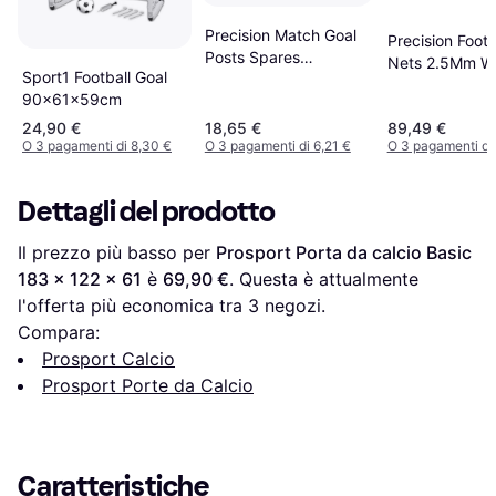
Precision Match Goal
Precision Footb
Posts Spares
Nets 2.5Mm Wh
Sport1 Football Goal
366x122cm
90x61x59cm
24,90 €
18,65 €
89,49 €
O 3 pagamenti di 8,30 €
O 3 pagamenti di 6,21 €
O 3 pagamenti di
Dettagli del prodotto
Il prezzo più basso per 
Prosport Porta da calcio Basic 
183 x 122 x 61
 è 
69,90 €
. Questa è attualmente 
l'offerta più economica tra 
3
 negozi.
Compara:
Prosport Calcio
Prosport Porte da Calcio
Caratteristiche