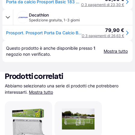
Porta da calcio Prosport Basic 183 x 122 x 61 cm
O 3 pagamenti di 23,30 €
Decathlon
Spedizione gratuita
,
1-3 giorni
79,90 €
Prosport. Prosport Porta Da Calcio Basic 183 X 122 X 61 Cm Porte Ritiro Gratis - bianco - ONE SIZE
O 3 pagamenti di 26,63 €
Questo prodotto è anche disponibile presso 
1
Mostra tutto
negozio
 non verificato.
Prodotti correlati
Abbiamo selezionato una serie di prodotti che potrebbero 
interessarti.
Mostra tutto