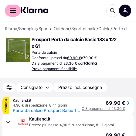
Per il tuo shopping
Per le aziende
Klarna
/
Shopping
/
Sport e Outdoor
/
Sport di palla
/
Calcio
/
Porte da Calcio
Prosport Porta da calcio Basic 183 x 122 
x 61
Porta da calcio
Confronta i prezzi da
69,90 €
a
79,90 €
Da 3 pagamenti di 23,30 € con
Prova pagamenti flessibili*
Consigliato
Prezzo incl. consegna
Kaufland.it
annuncio
69,90 €
4,90 € di spedizione
,
8-11 giorni
O 3 pagamenti di 23,30 €
Porta da calcio Prosport Basic 183 x 122 x 61 cm
Kaufland.it
·
Prezzo più basso
4,90 € di spedizione
,
8-11 giorni
69,90 €