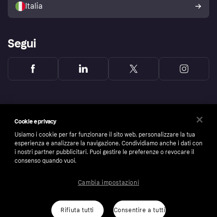
Italia
Segui
Cookie e privacy
Usiamo i cookie per far funzionare il sito web, personalizzare la tua
esperienza e analizzare la navigazione. Condividiamo anche i dati con
i nostri partner pubblicitari. Puoi gestire le preferenze o revocare il
consenso quando vuoi.
Cambia impostazioni
Copyright © 2005-2026 Klarna Bank AB (publ). Headquarters: Stockholm, Sweden. All
rights reserved. Klarna Bank AB (publ). Sveavägen 46, 111 34 Stockholm. Organization
number: 556737-0431
Rifiuta tutti
Consentire a tutti