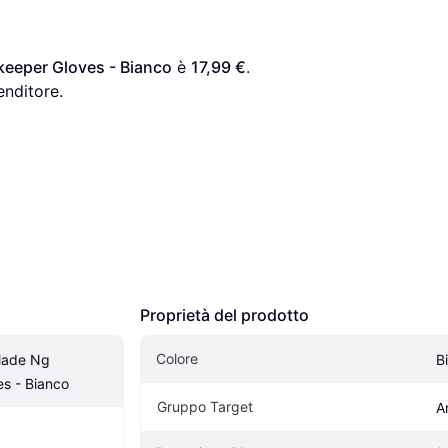
keeper Gloves - Bianco
 è 
17,99 €
. 
enditore.
Proprietà del prodotto
Colore
lade Ng 
B
s - Bianco
Gruppo Target
A