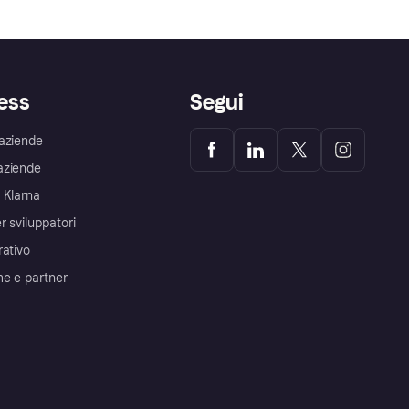
ess
Segui
aziende
aziende
 Klarna
r sviluppatori
rativo
me e partner