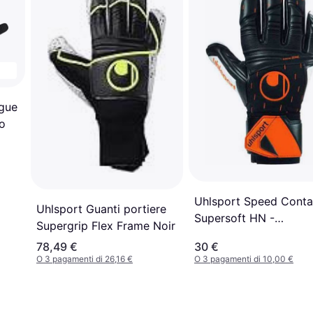
ague
co
Uhlsport Speed ​​Conta
Uhlsport Guanti portiere
Supersoft HN -
Supergrip Flex Frame Noir
Black/White/Fluo Ora
78,49 €
30 €
O 3 pagamenti di 26,16 €
O 3 pagamenti di 10,00 €