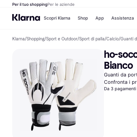
Per il tuo shopping
Per le aziende
Scopri Klarna
Shop
App
Assistenza
Klarna
/
Shopping
/
Sport e Outdoor
/
Sport di palla
/
Calcio
/
Guanti d
Opzioni di pagame
Negozi
Opzioni di pagamen
Booking.c
ho-socc
Paga ora
Unieuro
Paga in 3 rate
Media Wor
Bianco
Paga dopo 30 giorni
eBay
Finanziamento
Zalando
Guanti da por
Confronta i pr
Da 3 pagamenti 
Elenco negozi