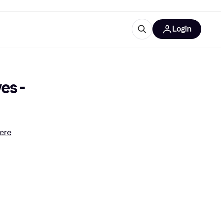
Login
Approfondimenti
ure per ufficio
re
Cos'è Klarna?
s - 
ere
categorie