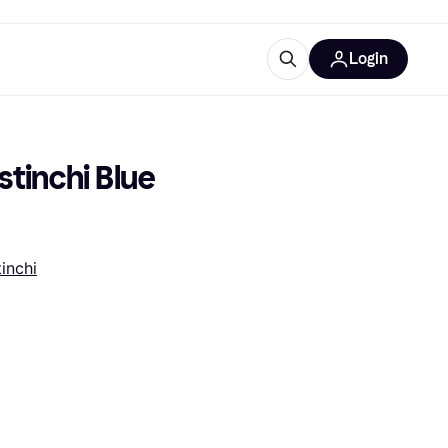
Login
Approfondimenti
ure per ufficio
re
Cos'è Klarna?
tinchi Blue 
inchi
categorie