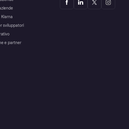
aziende
 Klarna
r sviluppatori
rativo
me e partner