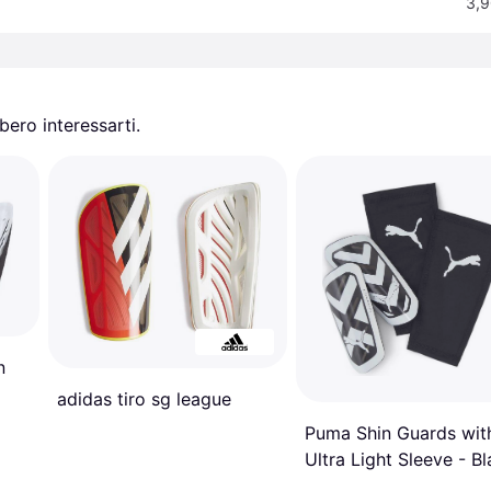
3,9
ero interessarti.
n
adidas tiro sg league
Puma Shin Guards wit
Ultra Light Sleeve - B