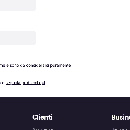
erne e sono da considerarsi puramente 
re 
segnala problemi qui
.
Clienti
Busin
Assistenza
Supporto 