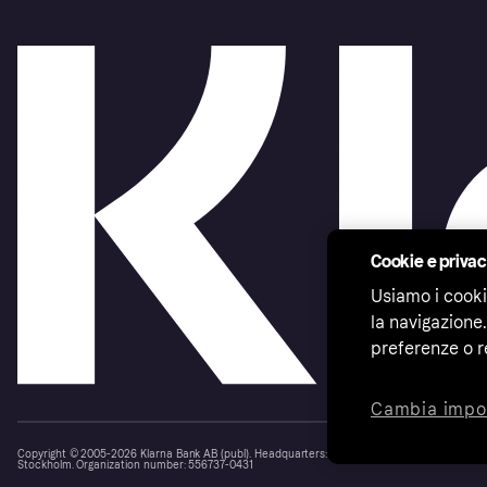
Cookie e priva
Usiamo i cooki
la navigazione.
preferenze o r
Cambia impo
Copyright © 2005-2026 Klarna Bank AB (publ). Headquarters: Stockholm, Sweden. All rights r
Stockholm. Organization number: 556737-0431