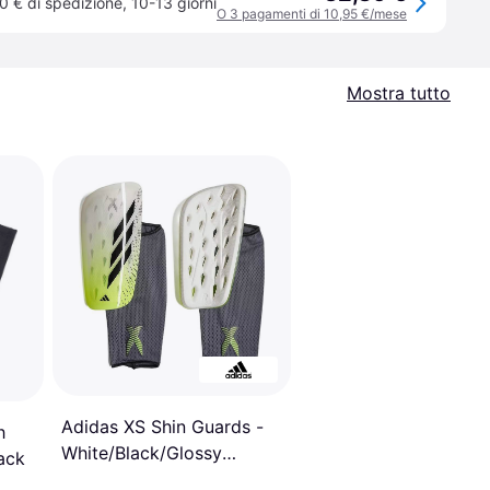
0 € di spedizione
,
10-13 giorni
O 3 pagamenti di 10,95 €/mese
Mostra tutto
Adidas XS Shin Guards -
h
White/Black/Glossy
lack
Lemon