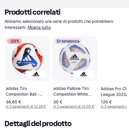
Prodotti correlati
Abbiamo selezionato una serie di prodotti che potrebbero 
interessarti.
Mostra tutto
-20%
Di tendenza
adidas Tiro
adidas Pallone Tiro
Adidas Pro Ch
Competition Ball -
Competition White
League 2023/
White/Black/Team
Black Royal Blue Silver
36,85 €
30 €
120 €
Solar Orange/Royal
Metallic
O 3 pagamenti di 12,28 €
O 3 pagamenti di 10,00 €
O 3 pagamenti di
Blue
Dettagli del prodotto