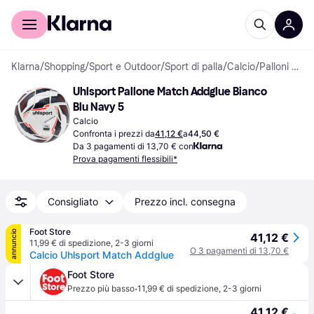
Per il tuo shopping
Per le aziende
Klarna
/
Shopping
/
Sport e Outdoor
/
Sport di palla
/
Calcio
/
Palloni da calcio
Uhlsport Pallone Match Addglue Bianco 
Blu Navy 5
Calcio
Confronta i prezzi da
41,12 €
a
44,50 €
Da 3 pagamenti di 13,70 € con
Prova pagamenti flessibili*
Consigliato
Prezzo incl. consegna
Foot Store
annuncio
41,12 €
11,99 € di spedizione
,
2-3 giorni
O 3 pagamenti di 13,70 €
Calcio Uhlsport Match Addglue
Foot Store
·
Prezzo più basso
11,99 € di spedizione
,
2-3 giorni
41,12 €