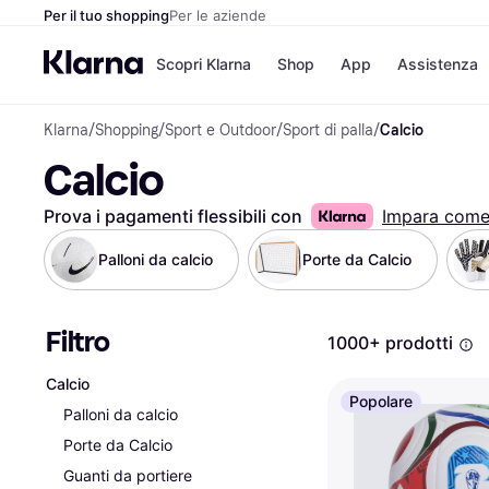
Per il tuo shopping
Per le aziende
Scopri Klarna
Shop
App
Assistenza
Klarna
/
Shopping
/
Sport e Outdoor
/
Sport di palla
/
Calcio
Opzioni di pagame
Negozi
Calcio
Opzioni di pagamen
Booking.c
Paga ora
Unieuro
Paga in 3 rate
Media Wor
Prova i pagamenti flessibili con
Impara com
Paga dopo 30 giorni
eBay
Finanziamento
Zalando
Palloni da calcio
Porte da Calcio
Filtro
Elenco negozi
1000+ prodotti
Calcio
Popolare
Palloni da calcio
Porte da Calcio
Guanti da portiere