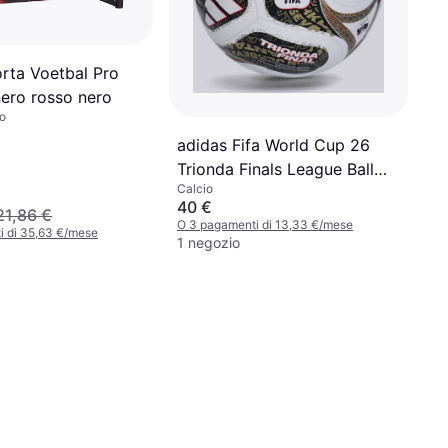
rta Voetbal Pro
nero rosso nero
io
adidas Fifa World Cup 26
Trionda Finals League Ball
Calcio
Bianco
40 €
21,86 €
O 3 pagamenti di 13,33 €/mese
i di 35,63 €/mese
1 negozio