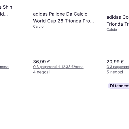
e Shin
ld
adidas Pallone Da Calcio
adidas C
World Cup 26 Trionda Pro
Trionda Tr
Calcio
Sala
Calcio
36,99 €
20,99 €
/mese
O 3 pagamenti di 12,33 €/mese
O 3 pagamenti
4 negozi
5 negozi
Di tenden