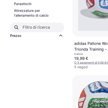
Parastinchi
Attrezzature per
l'allenamento di calcio
Prezzo
adidas Pallone Wo
Trionda Training -
Calcio
Trnwhite/Royblu/S
19,99 €
O 3 pagamenti di 6,66 €
5 negozi