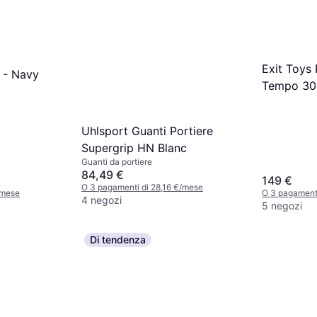
Exit Toys 
 - Navy
Tempo 30
verde/ner
Uhlsport Guanti Portiere
Supergrip HN Blanc
Guanti da portiere
84,49 €
149 €
O 3 pagamenti di 28,16 €/mese
/mese
O 3 pagament
4 negozi
5 negozi
Di tendenza