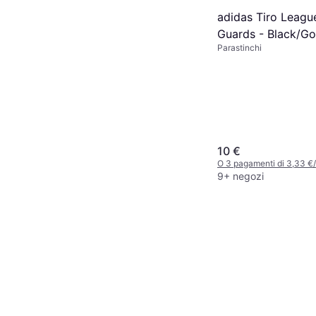
adidas Tiro Leagu
Guards - Black/Go
Parastinchi
Metallic/ White
10 €
O 3 pagamenti di 3,33 €
9+ negozi