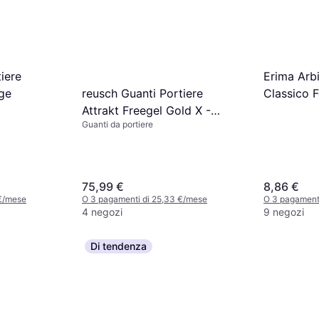
iere
Erima Arbi
reusch Guanti Portiere
ige
Classico 
Attrakt Freegel Gold X -
Guanti da portiere
Blanc
75,99 €
8,86 €
 €/mese
O 3 pagamenti di 25,33 €/mese
O 3 pagamenti
4 negozi
9 negozi
Di tendenza