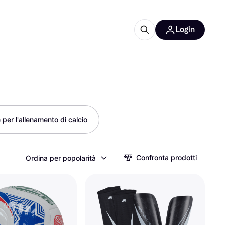
Login
Approfondimenti
ure per ufficio
re
Cos'è Klarna?
 per l'allenamento di calcio
categorie
Confronta prodotti
Ordina per popolarità