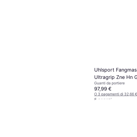
Uhlsport Fangmas
Ultragrip Zne Hn 
Guanti da portiere
Gloves
97,99 €
O 3 pagamenti di 32,66 
5 negozi