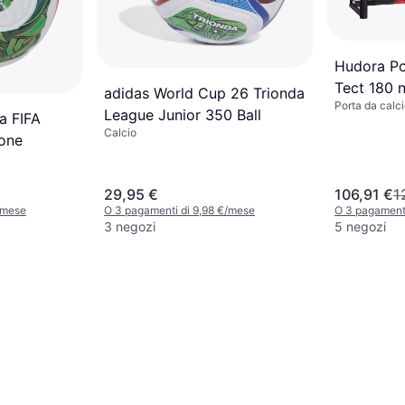
Hudora Po
Tect 180 
adidas World Cup 26 Trionda
Porta da calc
League Junior 350 Ball
a FIFA
Calcio
lone
29,95 €
106,91 €
1
/mese
O 3 pagamenti di 9,98 €/mese
O 3 pagament
3 negozi
5 negozi