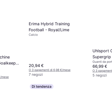
Erima Hybrid Training
Football - Royal/Lime
Calcio
Uhlsport 
Supergrip
chine
Guanti da port
Goalkeeper
20,94 €
66,99 €
O 3 pagamenti di 6,98 €/mese
O 3 pagament
7 negozi
5 negozi
€/mese
Di tendenza