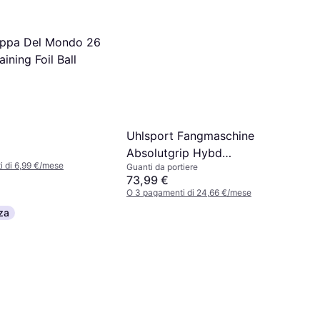
oppa Del Mondo 26
aining Foil Ball
Uhlsport Fangmaschine
Absolutgrip Hybd
 di 6,99 €/mese
Guanti da portiere
Goalkeeper Gloves
73,99 €
O 3 pagamenti di 24,66 €/mese
1 negozio
za