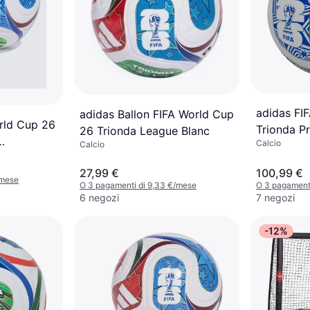
adidas FI
adidas Ballon FIFA World Cup
rld Cup 26
Trionda Pr
26 Trionda League Blanc
Calcio
Calcio
olblu
27,99 €
100,99 €
/mese
O 3 pagamenti di 9,33 €/mese
O 3 pagament
6 negozi
7 negozi
-12%