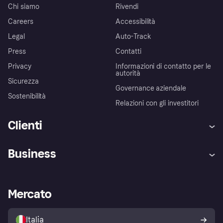
Chi siamo
Rivendi
Careers
Accessibilità
Legal
Auto-Track
Press
Contatti
Privacy
Informazioni di contatto per le
autorità
Sicurezza
Governance aziendale
Sostenibilità
Relazioni con gli investitori
Clienti
Assistenza
Arbitro bancario
Business
Login
Promessa di protezione contro
le frodi
Supporto aziende
Portale per sviluppatori
La Klarna app
Impostazioni sulla privacy
Accesso aziende
Stato operativo
Mercato
Esplora i negozi
Il tuo diritto di recesso
Vendi con Klarna
Piattaforme e partner
Politica di protezione
dell'acquirente Klarna
Italia