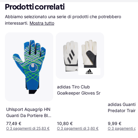
Prodotti correlati
Abbiamo selezionato una serie di prodotti che potrebbero 
interessarti.
Mostra tutto
adidas Tiro Club
Goalkeeper Gloves Sr
adidas Guanti 
Uhlsport Aquagrip HN
Predator Train
Guanti Da Portiere Blu
Goalkeeper Glo
Pacifico Verde Fluo
Blanc
77,49 €
10,80 €
9,99 €
O 3 pagamenti di 25,83 €
O 3 pagamenti di 3,60 €
O 3 pagamenti di