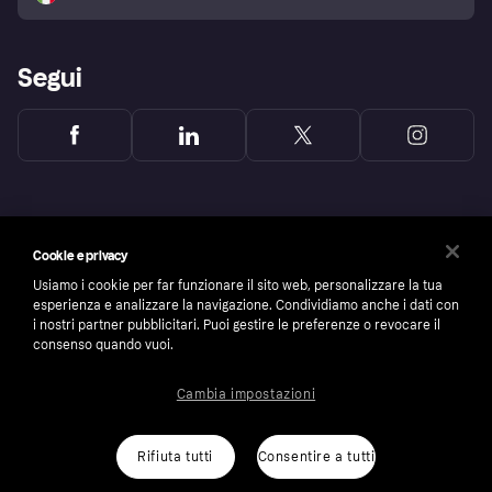
Segui
Cookie e privacy
Usiamo i cookie per far funzionare il sito web, personalizzare la tua
esperienza e analizzare la navigazione. Condividiamo anche i dati con
i nostri partner pubblicitari. Puoi gestire le preferenze o revocare il
consenso quando vuoi.
Cambia impostazioni
Copyright © 2005-2026 Klarna Bank AB (publ). Headquarters: Stockholm, Sweden. All
rights reserved. Klarna Bank AB (publ). Sveavägen 46, 111 34 Stockholm. Organization
number: 556737-0431
Rifiuta tutti
Consentire a tutti
Cookies
Klarna.com