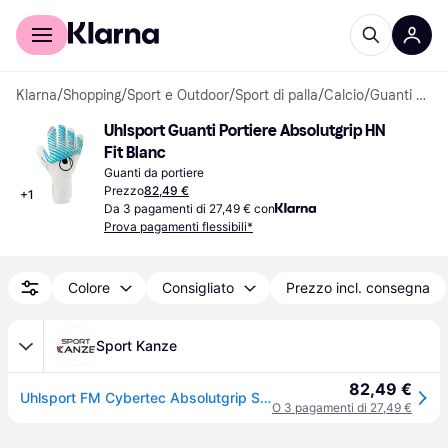
Per il tuo shopping
Per le aziende
Klarna
/
Shopping
/
Sport e Outdoor
/
Sport di palla
/
Calcio
/
Guanti da portiere
Uhlsport Guanti Portiere Absolutgrip HN 
Fit Blanc
Guanti da portiere
Prezzo
82,49 €
+
1
Da 3 pagamenti di 27,49 € con
Prova pagamenti flessibili*
Colore
Consigliato
Prezzo incl. consegna
Sport Kanze
82,49 €
Uhlsport FM Cybertec Absolutgrip SC Torwarthandschuhe
O 3 pagamenti di 27,49 €