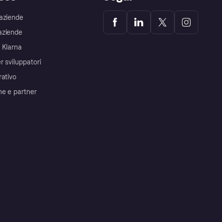
aziende
aziende
 Klarna
r sviluppatori
rativo
me e partner