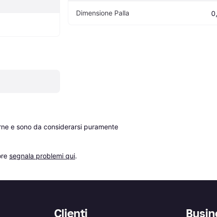
Dimensione Palla
0,
erne e sono da considerarsi puramente 
re 
segnala problemi qui
.
Clienti
Busin