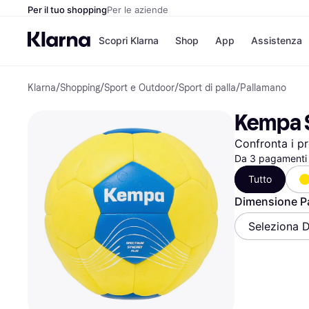
Per il tuo shopping
Per le aziende
Scopri Klarna
Shop
App
Assistenza
Klarna
/
Shopping
/
Sport e Outdoor
/
Sport di palla
/
Pallamano
Opzioni di pagame
Negozi
Opzioni di pagamen
Booking.c
Kempa S
Paga ora
Unieuro
Paga in 3 rate
Media Wor
Confronta i pr
Paga dopo 30 giorni
eBay
Finanziamento
Da 3 pagamenti 
Zalando
Tutto
Dimensione Pa
Elenco negozi
Seleziona D