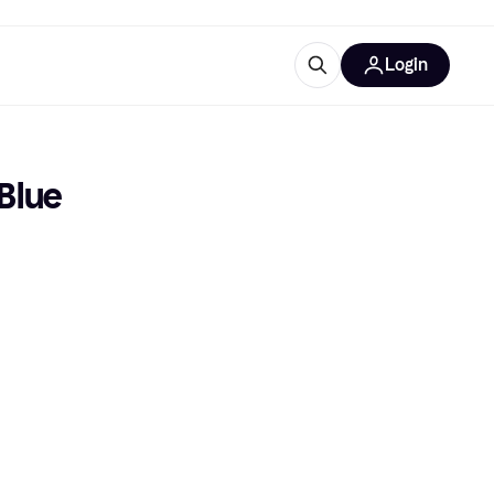
Login
Approfondimenti
ure per ufficio
re
Cos'è Klarna?
 Blue
categorie