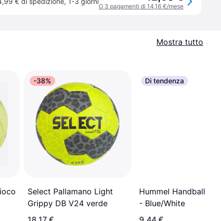
4,99 € di spedizione
,
1-3 giorni
O 3 pagamenti di 14,16 €/mese
Mostra tutto
-38%
Di tendenza
ioco
Select Pallamano Light
Hummel Handball For
Grippy DB V24 verde
- Blue/White
18,17 €
9,44 €