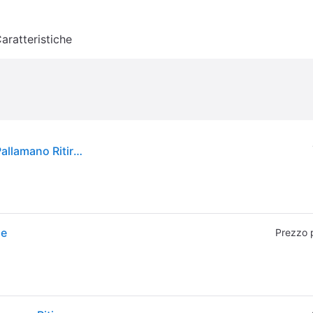
aratteristiche
Kempa. Spectrum Synergy Plus Pallamano Palle Pallamano Ritiro Gratis - blu - 1 PAIO
ne
Prezzo 