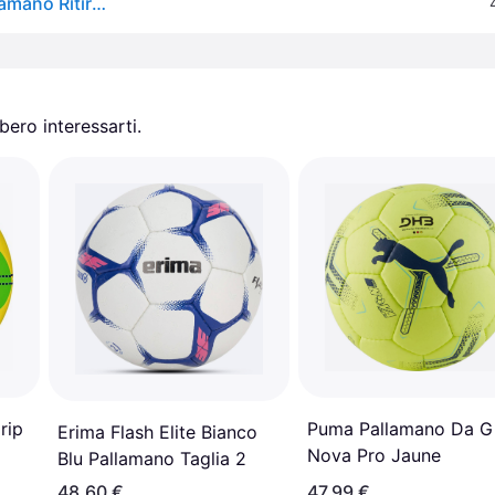
Kempa. Spectrum Synergy Plus Pallamano Palle Pallamano Ritiro Gratis - blu - 1 PAIO
ero interessarti.
rip
Puma Pallamano Da G
Erima Flash Elite Bianco
Nova Pro Jaune
Blu Pallamano Taglia 2
48,60 €
47,99 €