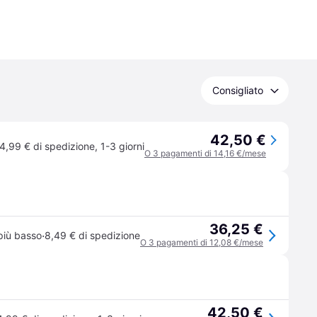
Consigliato
42,50 €
4,99 € di spedizione
,
1-3 giorni
O 3 pagamenti di 14,16 €/mese
36,25 €
·
più basso
8,49 € di spedizione
O 3 pagamenti di 12,08 €/mese
42,50 €