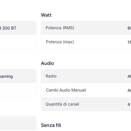
Watt
Potenza (RMS)
d 200 BT
8
Potenza (max)
1
Audio
Radio
reaming
A
Cambi Audio Manuali
A
Quantità di canali
4
Senza fili