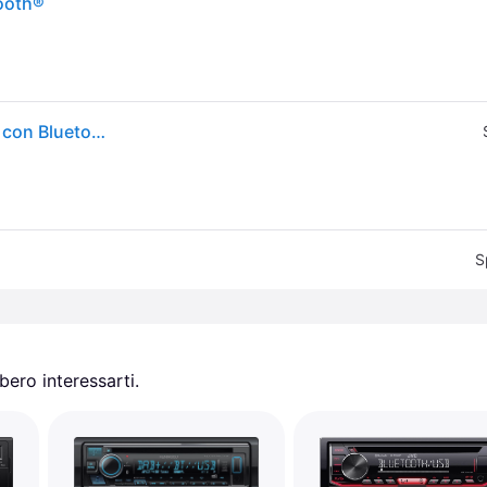
ooth®
Autoradio Blaupunkt Madrid 200 BT, formato 1-DIN, con Bluetooth, USB e ingresso AUX
S
ero interessarti.