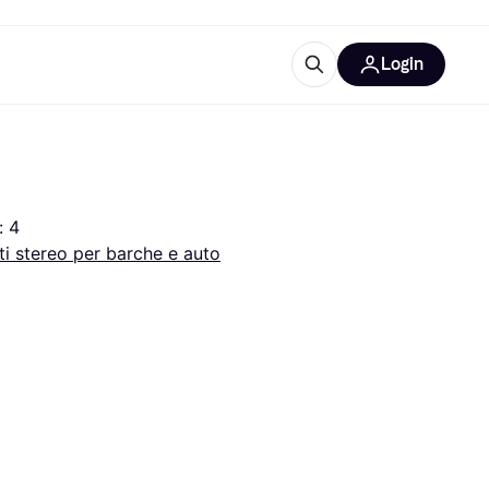
Login
Approfondimenti
ure per ufficio
re
Cos'è Klarna?
: 4
ti stereo per barche e auto
categorie