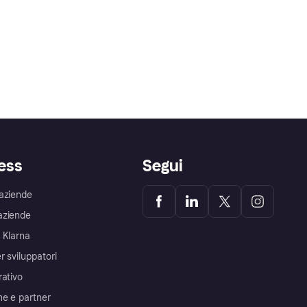
ess
Segui
aziende
aziende
 Klarna
r sviluppatori
rativo
me e partner