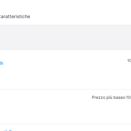
aratteristiche
1
th
·
Prezzo più basso
10