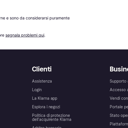
erne e sono da considerarsi puramente 
re 
segnala problemi qui
.
Clienti
Busin
Assistenza
Supporto 
Login
Accesso 
La Klarna app
Vendi con
Esplora i negozi
Portale pe
Politica di protezione
Stato ope
dell'acquirente Klarna
Piattafor