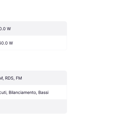
0.0 W
60.0 W
M, RDS, FM
cuti, Bilanciamento, Bassi