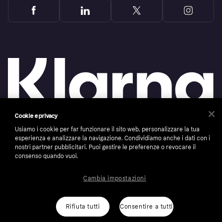
Cookie e privacy
Usiamo i cookie per far funzionare il sito web, personalizzare la tua
Copyright © 2005-2026 Klarna Bank AB (publ). Headquarters: Stockholm, Sweden. All
esperienza e analizzare la navigazione. Condividiamo anche i dati con i
rights reserved. Klarna Bank AB (publ). Sveavägen 46, 111 34 Stockholm. Organization
nostri partner pubblicitari. Puoi gestire le preferenze o revocare il
number: 556737-0431
consenso quando vuoi.
Cookies
Klarna.com
Cambia impostazioni
Rifiuta tutti
Consentire a tutti