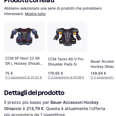
Prodotti correlati
Abbiamo selezionato una serie di prodotti che potrebbero 
interessarti.
Mostra tutto
CCM SP Next 23 SR
CCM Tacks AS-V Pro
Bauer Accessor
SR L Hockey Shoulder
Shoulder Pads Sr
Hockey Ghiacc
Pad
75 €
179,95 €
149,94 €
O 3 pagamenti di 25,00 €
O 3 pagamenti di 59,98 €
O 3 pagamenti di
Dettagli del prodotto
Il prezzo più basso per 
Bauer Accessori Hockey 
Ghiaccio
 è 
213,79 €
. Questa è attualmente l'offerta 
più economica da 1 rivenditore.