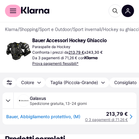
Per il tuo shopping
Per le aziende
Klarna
/
Shopping
/
Sport e Outdoor
/
Sport invernali
/
Hockey su ghiacc
Bauer Accessori Hockey Ghiaccio
Paraspalle da Hockey
Confronta i prezzi da
213,79 €
a
243,30 €
Da 3 pagamenti di 71,26 € con
Prova pagamenti flessibili*
Colore
Taglia (Piccola-Grande)
Consigliato
Galaxus
Spedizione gratuita
,
13-24 giorni
213,79 €
Bauer, Abbigliamento protettivo, (M)
O 3 pagamenti di 71,26 €