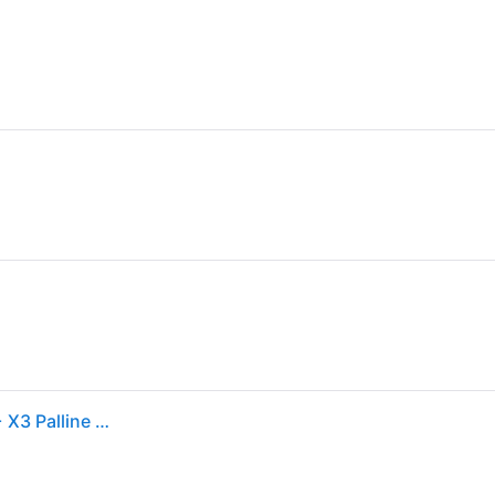
Head. Palline Padel Pressurizzate Head Padel Pro S+ X3 Palline Padel Ritiro Gratis - verde - Senza taglia