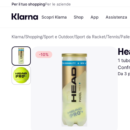
Per il tuo shopping
Per le aziende
Scopri Klarna
Shop
App
Assistenza
Klarna
/
Shopping
/
Sport e Outdoor
/
Sport da Racket
/
Tennis
/
Palle
Opzioni di pagame
Negozi
Opzioni di pagamen
Booking.c
Hea
Paga ora
Unieuro
-10%
Paga in 3 rate
Media Wor
1 tub
Paga dopo 30 giorni
eBay
Finanziamento
Zalando
Confr
Da 3 
Elenco negozi