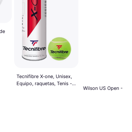
rde
Tecnifibre X-one, Unisex,
Equipo, raquetas, Tenis -
Wilson US Open - 4p
4pcs