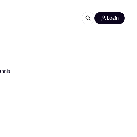
Login
Approfondimenti
ure per ufficio
re
Cos'è Klarna?
ennis
categorie