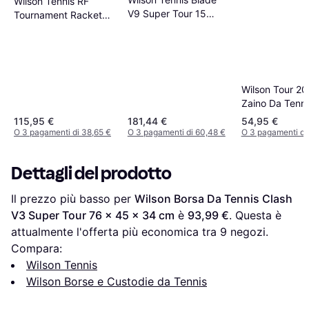
Wilson Tennis RF
V9 Super Tour 15
Tournament Racket
Pack No
Bag 15 Pack No
Wilson Tour 2
Zaino Da Tenni
115,95 €
181,44 €
54,95 €
O 3 pagamenti di 38,65 €
O 3 pagamenti di 60,48 €
O 3 pagamenti di
Dettagli del prodotto
Il prezzo più basso per 
Wilson Borsa Da Tennis Clash 
V3 Super Tour 76 x 45 x 34 cm
 è 
93,99 €
. Questa è 
attualmente l'offerta più economica tra 
9
 negozi.
Compara:
Wilson Tennis
Wilson Borse e Custodie da Tennis