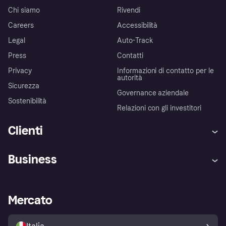
Chi siamo
Rivendi
Careers
Accessibilità
Legal
Auto-Track
Press
Contatti
Privacy
Informazioni di contatto per le
autorità
Sicurezza
Governance aziendale
Sostenibilità
Relazioni con gli investitori
Clienti
Assistenza
Arbitro bancario
Business
Login
Promessa di protezione contro
le frodi
Supporto aziende
Portale per sviluppatori
La Klarna app
Impostazioni sulla privacy
Accesso aziende
Stato operativo
Mercato
Esplora i negozi
Il tuo diritto di recesso
Vendi con Klarna
Piattaforme e partner
Politica di protezione
dell'acquirente Klarna