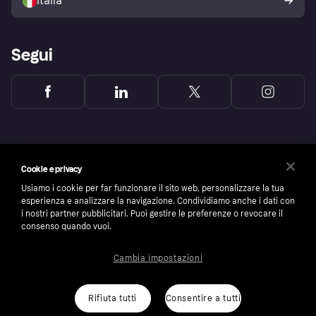
Italia
Segui
Cookie e privacy
Usiamo i cookie per far funzionare il sito web, personalizzare la tua
esperienza e analizzare la navigazione. Condividiamo anche i dati con
i nostri partner pubblicitari. Puoi gestire le preferenze o revocare il
consenso quando vuoi.
Cambia impostazioni
Copyright © 2005-2026 Klarna Bank AB (publ). Headquarters: Stockholm, Sweden. All
rights reserved. Klarna Bank AB (publ). Sveavägen 46, 111 34 Stockholm. Organization
number: 556737-0431
Rifiuta tutti
Consentire a tutti
Cookies
Klarna.com