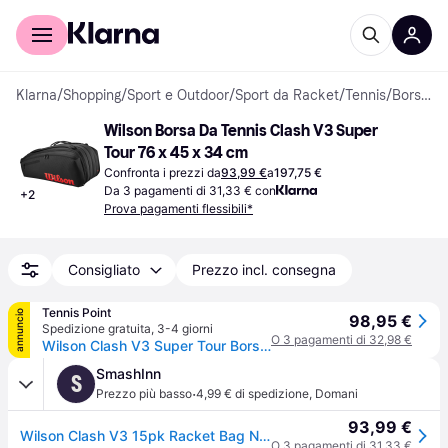
Per il tuo shopping
Per le aziende
Klarna
/
Shopping
/
Sport e Outdoor
/
Sport da Racket
/
Tennis
/
Borse e Custodie da Tennis
Wilson Borsa Da Tennis Clash V3 Super 
Tour 76 x 45 x 34 cm
Confronta i prezzi da
93,99 €
a
197,75 €
Da 3 pagamenti di 31,33 € con
+
2
Prova pagamenti flessibili*
Consigliato
Prezzo incl. consegna
Tennis Point
annuncio
98,95 €
Spedizione gratuita
,
3-4 giorni
O 3 pagamenti di 32,98 €
Wilson Clash V3 Super Tour Borsa Per Racchetta Da 15 - Nero - nero
SmashInn
S
·
Prezzo più basso
4,99 € di spedizione
,
Domani
93,99 €
Wilson Clash V3 15pk Racket Bag Nero
O 3 pagamenti di 31,33 €