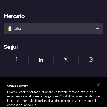
Login
Promessa di protezione contro
le frodi
Supporto aziende
Portale per sviluppatori
La Klarna app
Impostazioni sulla privacy
Accesso aziende
Stato operativo
Mercato
Esplora i negozi
Il tuo diritto di recesso
Vendi con Klarna
Piattaforme e partner
Politica di protezione
dell'acquirente Klarna
Italia
Segui
Cookie e privacy
Usiamo i cookie per far funzionare il sito web, personalizzare la tua
esperienza e analizzare la navigazione. Condividiamo anche i dati con
i nostri partner pubblicitari. Puoi gestire le preferenze o revocare il
consenso quando vuoi.