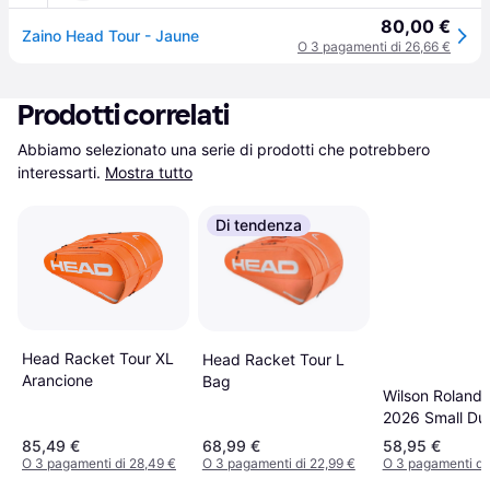
80,00 €
Zaino Head Tour - Jaune
O 3 pagamenti di 26,66 €
Prodotti correlati
Abbiamo selezionato una serie di prodotti che potrebbero 
interessarti.
Mostra tutto
Di tendenza
Head Racket Tour XL
Head Racket Tour L
Arancione
Bag
Wilson Roland 
2026 Small Duf
Cream/Orange
85,49 €
68,99 €
58,95 €
O 3 pagamenti di 28,49 €
O 3 pagamenti di 22,99 €
O 3 pagamenti di