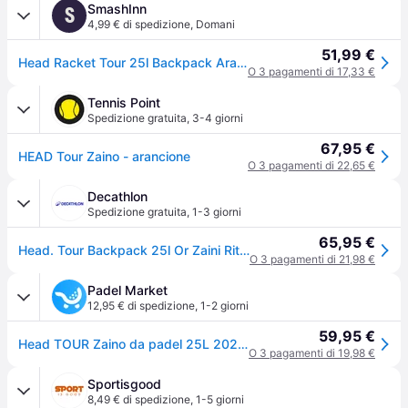
SmashInn
S
4,99 € di spedizione
,
Domani
51,99 €
Head Racket Tour 25l Backpack Arancione
O 3 pagamenti di 17,33 €
Tennis Point
Spedizione gratuita
,
3-4 giorni
67,95 €
HEAD Tour Zaino - arancione
O 3 pagamenti di 22,65 €
Decathlon
Spedizione gratuita
,
1-3 giorni
65,95 €
Head. Tour Backpack 25l Or Zaini Ritiro Gratis - arancionegiallo - ONE SIZE
O 3 pagamenti di 21,98 €
Padel Market
12,95 € di spedizione
,
1-2 giorni
59,95 €
Head TOUR Zaino da padel 25L 2026 Arancione
O 3 pagamenti di 19,98 €
Sportisgood
8,49 € di spedizione
,
1-5 giorni