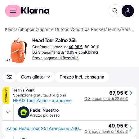
Per il tuo shopping
Per le aziende
Klarna
/
Shopping
/
Sport e Outdoor
/
Sport da Racket
/
Tennis
/
Borse e Custodie da Tennis
Head Tour Zaino 25L
Confronta i prezzi da
49,95 €
a
80,00 €
Da 3 pagamenti di 16,65 € con
Prova pagamenti flessibili*
+
1
Consigliato
Prezzo incl. consegna
Tennis Point
annuncio
67,95 €
Spedizione gratuita
,
3-4 giorni
O 3 pagamenti di 22,65 €
HEAD Tour Zaino - arancione
Padel Nuestro
Prezzo più basso
49,95 €
Zaino Head Tour 25l Arancione 260336
O 3 pagamenti di 16,65 €