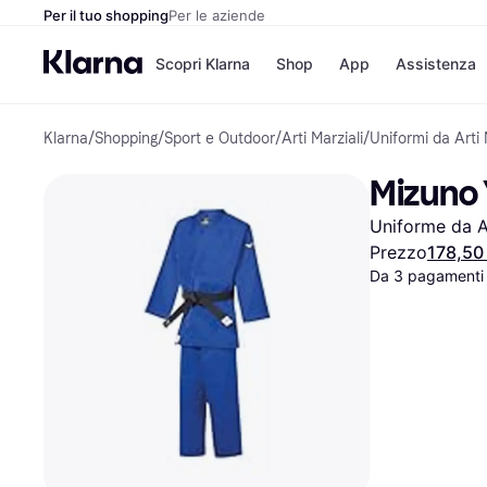
Per il tuo shopping
Per le aziende
Scopri Klarna
Shop
App
Assistenza
Klarna
/
Shopping
/
Sport e Outdoor
/
Arti Marziali
/
Uniformi da Arti 
Opzioni di pagame
Negozi
Opzioni di pagamen
Booking.c
Mizuno 
Paga ora
Unieuro
Paga in 3 rate
Media Wor
Uniforme da Ar
Paga dopo 30 giorni
eBay
Finanziamento
Zalando
Prezzo
178,50
Da 3 pagamenti
Elenco negozi