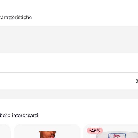
aratteristiche
8
ero interessarti.
-46%