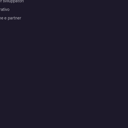
r sviluppatori
rativo
me e partner