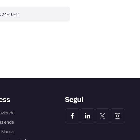
024-10-11
ess
Segui
aziende
aziende
 Klarna