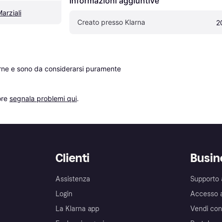
Informazioni aggiuntive
arziali
Creato presso Klarna
2
erne e sono da considerarsi puramente 
re 
segnala problemi qui
.
Clienti
Busin
Assistenza
Supporto 
Login
Accesso 
La Klarna app
Vendi con