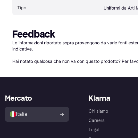
Tipo
Uniformi da Arti M
Feedback
Le informazioni riportate sopra provengono da varie fonti est
indicative.

Hai notato qualcosa che non va con questo prodotto? Per favo
Mercato
Klarna
Chi siamo
Italia
Careers
Legal