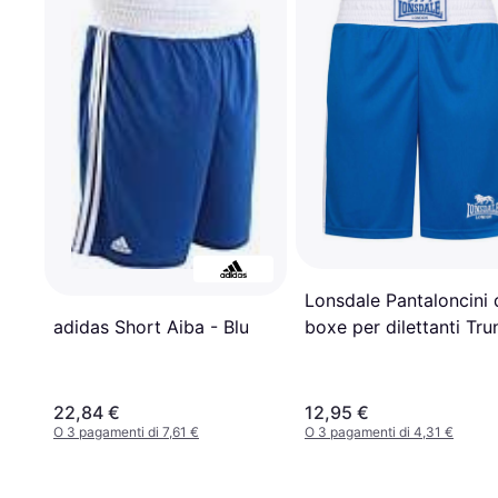
Lonsdale Pantaloncini 
boxe per dilettanti Tru
adidas Short Aiba - Blu
Bleu
22,84 €
12,95 €
O 3 pagamenti di 7,61 €
O 3 pagamenti di 4,31 €