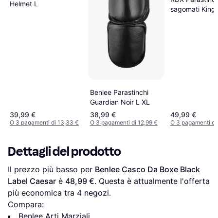
Helmet L
sagomati King 
nero nero nero
Benlee Parastinchi
Guardian Noir L XL
39,99 €
38,99 €
49,99 €
O 3 pagamenti di 13,33 €
O 3 pagamenti di 12,99 €
O 3 pagamenti di
Dettagli del prodotto
Il prezzo più basso per 
Benlee Casco Da Boxe Black 
Label Caesar
 è 
48,99 €
. Questa è attualmente l'offerta 
più economica tra 
4
 negozi.
Compara:
Benlee Arti Marziali