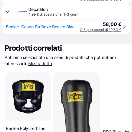
Decathlon
4,99 € di spedizione
,
1-3 giorni
58,00 €
Benlee. Casco Da Boxe Benlee Black Label Caesar Casco Da Boxe Ritiro Gratis - nero - S/M
O 3 pagamenti di 19,33 €
Prodotti correlati
Abbiamo selezionato una serie di prodotti che potrebbero 
interessarti.
Mostra tutto
Benlee Polyurethane
RDX Parastinch