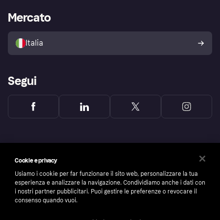
La Klarna app
Impostazioni sulla privacy
Accesso aziende
Stato operativo
Mercato
Esplora i negozi
Il tuo diritto di recesso
Vendi con Klarna
Piattaforme e partner
Politica di protezione
dell'acquirente Klarna
Italia
Segui
Cookie e privacy
Usiamo i cookie per far funzionare il sito web, personalizzare la tua
esperienza e analizzare la navigazione. Condividiamo anche i dati con
i nostri partner pubblicitari. Puoi gestire le preferenze o revocare il
consenso quando vuoi.