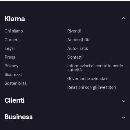
Klarna
Chi siamo
Rivendi
Careers
Accessibilità
Legal
Auto-Track
Press
Contatti
Privacy
Informazioni di contatto per le
autorità
Sicurezza
Governance aziendale
Sostenibilità
Relazioni con gli investitori
Clienti
Assistenza
Arbitro bancario
Business
Login
Promessa di protezione contro
le frodi
Supporto aziende
Portale per sviluppatori