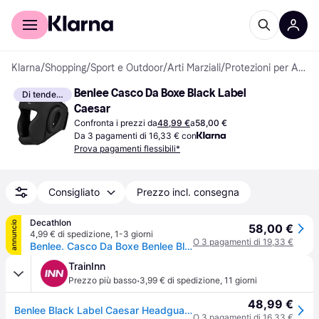
Per il tuo shopping
Per le aziende
Klarna
/
Shopping
/
Sport e Outdoor
/
Arti Marziali
/
Protezioni per Arti Marziali
Benlee Casco Da Boxe Black Label 
Di tendenza
Caesar
Confronta i prezzi da
48,99 €
a
58,00 €
Da 3 pagamenti di 16,33 € con
Prova pagamenti flessibili*
Consigliato
Prezzo incl. consegna
Decathlon
annuncio
58,00 €
4,99 € di spedizione
,
1-3 giorni
O 3 pagamenti di 19,33 €
Benlee. Casco Da Boxe Benlee Black Label Caesar Casco Da Boxe Ritiro Gratis - nero - S/M
TrainInn
·
Prezzo più basso
3,99 € di spedizione
,
11 giorni
48,99 €
Benlee Black Label Caesar Headguard Nero S-M
O 3 pagamenti di 16,33 €