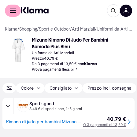
Per il tuo shopping
Per le aziende
Klarna
/
Shopping
/
Sport e Outdoor
/
Arti Marziali
/
Uniformi da Arti Marziali
Mizuno Kimono Di Judo Per Bambini 
Komodo Plus Bleu
Uniforme da Arti Marziali
Prezzo
40,79 €
Da 3 pagamenti di 13,59 € con
Prova pagamenti flessibili*
Colore
Consigliato
Prezzo incl. consegna
Sportisgood
8,49 € di spedizione
,
1-5 giorni
40,79 €
Kimono di judo per bambini Mizuno Komodo Plus - Bleu
O 3 pagamenti di 13,59 €