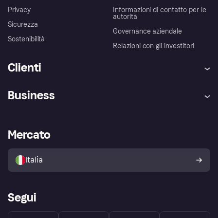
Privacy
Informazioni di contatto per le
autorità
Sicurezza
Governance aziendale
Sostenibilità
Relazioni con gli investitori
Clienti
Assistenza
Arbitro bancario
Business
Login
Promessa di protezione contro
le frodi
Supporto aziende
Portale per sviluppatori
La Klarna app
Impostazioni sulla privacy
Accesso aziende
Stato operativo
Mercato
Esplora i negozi
Il tuo diritto di recesso
Vendi con Klarna
Piattaforme e partner
Politica di protezione
dell'acquirente Klarna
Italia
Segui