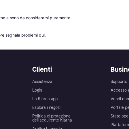
erne e sono da considerarsi puramente 
re 
segnala problemi qui
.
Clienti
Busin
Assistenza
Supporto 
Login
Accesso 
La Klarna app
Vendi con
Esplora i negozi
Portale pe
Politica di protezione
Stato ope
dell'acquirente Klarna
Piattafor
Arbitro bancario