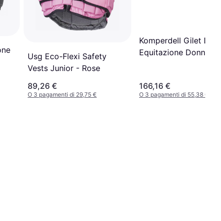
Komperdell Gilet Da
one
Equitazione Donna Fl
Usg Eco-Flexi Safety
Slim Paraschiena - N
Vests Junior - Rose
89,26 €
166,16 €
O 3 pagamenti di 29,75 €
O 3 pagamenti di 55,38 €