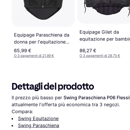
Equipage Gilet da
Equipage Paraschiena da
equitazione per bambi
donna per l'equitazione
Rider Noir
Nero
65,99 €
86,27 €
O 3 pagamenti di 21,99 €
O 3 pagamenti di 28,75 €
Dettagli del prodotto
Il prezzo più basso per 
Swing Paraschiena P06 Flessib
attualmente l'offerta più economica tra 
3
 negozi.
Compara:
Swing Equitazione
Swing Paraschiena