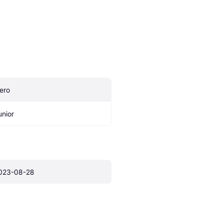
ero
unior
023-08-28