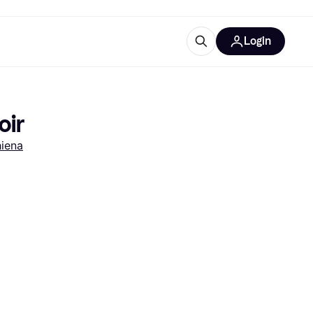
Login
Approfondimenti
ure per ufficio
re
Cos'è Klarna?
oir
iena
categorie