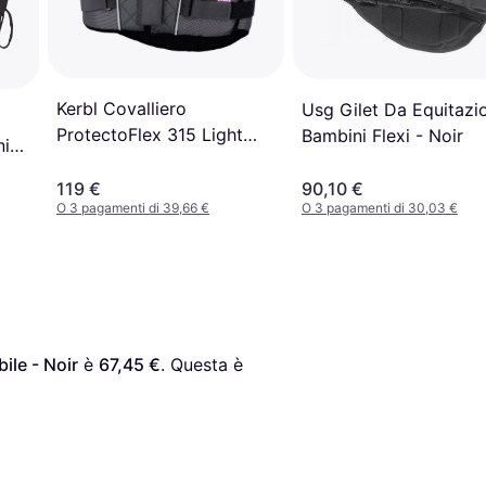
Kerbl Covalliero
Usg Gilet Da Equitazi
ProtectoFlex 315 Light
Bambini Flexi - Noir
ni
Body Protector
119 €
90,10 €
O 3 pagamenti di 39,66 €
O 3 pagamenti di 30,03 €
ile - Noir
 è 
67,45 €
. Questa è 