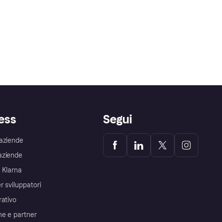
ess
Segui
aziende
aziende
 Klarna
r sviluppatori
rativo
me e partner