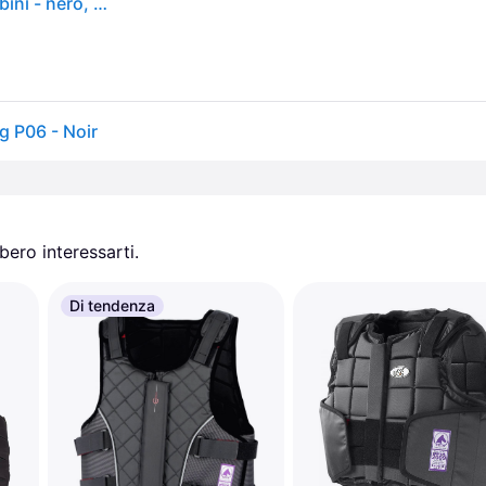
Paraschiena Waldhausen Swing P06 Flessibile, Bambini - nero, KXL
g P06 - Noir
ero interessarti.
Di tendenza