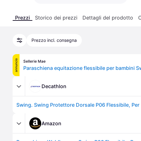
Prezzi
Storico dei prezzi
Dettagli del prodotto
C
Prezzo incl. consegna
annuncio
Sellerie Mae
Paraschiena equitazione flessibile per bambini S
Decathlon
Amazon