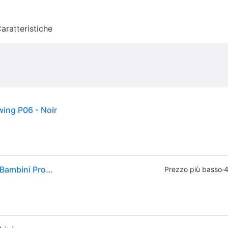
aratteristiche
wing P06 - Noir
Swing. Swing Protettore Dorsale P06 Flessibile, Per Bambini Protezioni Dorsali Ritiro Gratis - nero - XL
·
Prezzo più basso
4